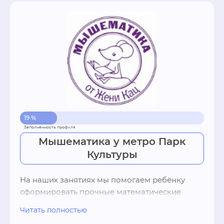
А ведь математика намного шире! В 
математике кроется красота, игра и задачи с 
несколькими правильными ответами. 

Дети играют в подвижные, словесные и 
настольные игры, составляют узоры и 
орнаменты - повторяющиеся или 
симметричные, складывают из кубиков или 
строят из конструкторов, рисуют, вяжут узлы, 
измеряют все подряд всем подряд, 
разгадывают шифры… То есть получают 
19 %
удовольствие. И при этом осваивают и 
усваивают базовые математические понятия 
Мышематика у метро Парк
и навыки: количества и операции с ними, 
Культуры
геометрические фигуры и соотношения форм 
и объемов, условность числа, связь числа и 
На наших занятиях мы помогаем ребёнку 
цифры и разницу между ними...
сформировать прочные математические 
представления, увлекая его необычными 
Читать полностью
заданиями, настольными и подвижными 