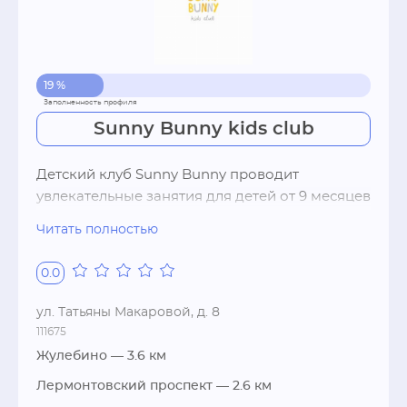
19 %
Sunny Bunny kids club
Детский клуб Sunny Bunny проводит 
увлекательные занятия для детей от 9 месяцев 
до 14 лет более, чем по 10 направлениям, а 
Читать полностью
также мастер-классы для родителей. 

У нас детям комфортно и легко, потому что 
0.0
здесь не заставляют, здесь заинтересовывают, 
мы мотивируем и поддерживаем. Мы 
ул. Татьяны Макаровой, д. 8
используем программы, в которых 
111675
раскрываем интеллектуальные, творческие, 
Жулебино
— 3.6 км
физические навыки. 

Лермонтовский проспект
— 2.6 км
Для нас важно способствовать развитию 