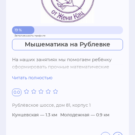
удовольствие. И при этом осваивают и 
усваивают базовые математические понятия 
и навыки: количества и операции с ними, 
геометрические фигуры и соотношения форм 
19 %
и объемов, условность числа, связь числа и 
цифры и разницу между ними...
Мышематика на Рублевке
На наших занятиях мы помогаем ребёнку 
сформировать прочные математические 
представления, увлекая его необычными 
Читать полностью
заданиями, настольными и подвижными 
играми и головоломками. У нас занятия не за 
0.0
партами, и мы стараемся осваивать 
математику на ходу, бегу и вприпрыжку. С 
Рублёвское шоссе, дом 81, корпус 1
нами дети видят, что учиться весело и 
Кунцевская
— 1.3 км
Молодежная
— 0.9 км
интересно!

Многие дети уверены, что математика — это 
только цифры, однотипные задачки и 