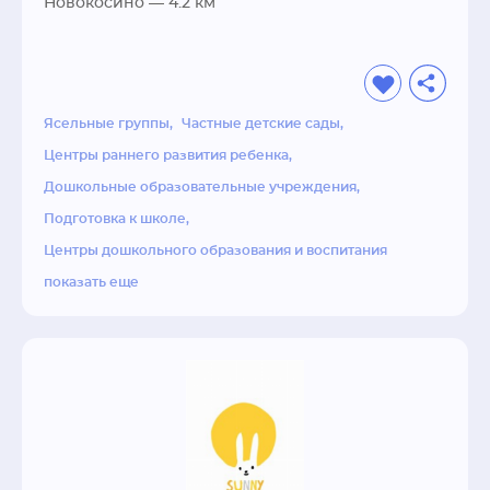
...Подготовка детей к саду, школе и взрослой 
Новокосино
— 4.2 км
жизни
Ясельные группы
Частные детские сады
Центры раннего развития ребенка
Дошкольные образовательные учреждения
Подготовка к школе
Центры дошкольного образования и воспитания
показать еще