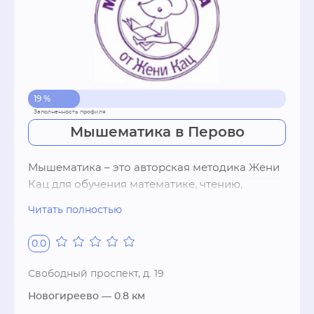
19 %
Мышематика в Перово
Мышематика – это авторская методика Жени 
Кац для обучения математике, чтению, 
креативности и творчеству через совместную 
Читать полностью
игру.

На наших занятиях мы помогаем ребёнку 
0.0
сформировать прочные математические 
представления, увлекая его необычными 
Свободный проспект, д. 19
заданиями, настольными и подвижными 
Новогиреево
— 0.8 км
играми и головоломками. У нас занятия не за 