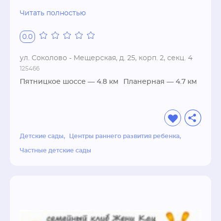
семейный детский сад, центр раннего 
Читать полностью
развития, частный детский сад

0.0
Группы:

группа кратковременного пребывания, 
ул. Соколово - Мещерская, д. 25, корп. 2, секц. 4
группа полного дня

125466
Пятницкое шоссе
— 4.8 км
Планерная
— 4.7 км
Предметы:

английский язык, испанский язык, 
конструирование, кулинария, логика, 
математика, немецкий язык, обучение 
Детские сады
Центры раннего развития ребенка
грамоте, окружающий мир, развитие речи, 
французский язык

Частные детские сады
Спортивное развитие:

боевые искусства, единоборства, гимнастика, 
ритмика

Творческое развитие:
