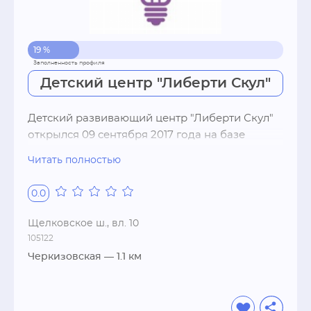
19 %
Детский центр "Либерти Скул"
Детский развивающий центр "Либерти Скул" 
открылся 09 сентября 2017 года на базе 
павильона сиреневодов благодаря усилиям 
Читать полностью
молодых энтузиастов вместе с опытнейшими 
педагогами по раннему и дошкольному 
0.0
развитию, квалифицированными 
психологами, лингвистами, которые твердо 
Щелковское ш., вл. 10
верят в себя и свое дело При поддержке ГАУК 
105122
"Измайловский парк". 

Черкизовская
— 1.1 км
Наша миссия - передать людям все 
накопленные знания и опыт в сфере 
воспитания и развития ребенка, делая это со 