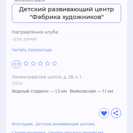
Детский развивающий центр
"Фабрика художников"
Направления клуба:

-для детей

-для взрослых

Читать полностью
Занятия для детей:

0.0
-творческий час(с 1,5 лет)

-азбука чтение арифметика

Ленинградское шоссе, д. 28, к. 1
-шахматы

125212
-английский

Водный стадион
— 1.3 км
Войковская
— 1.1 км
-гончарное дело/керамика

-рисование

-скульптура, архитектура, дизайн

-вязание, гобелен, роспись по стеклу, валяние, 
Изостудии
Детские развивающие центры
выжигание по дереву  и др. мастерклассы

-химические опыты

Студии керамики
Центры детского творчества