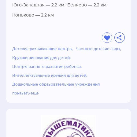
в которой детям будет наиболее комфортно и 
Юго-Западная
— 2.2 км
Беляево
— 2.2 км
легко узнавать все новое. Делать это весело, 
Коньково
— 2.2 км
но без потери качества. Показать, как можно 
самостоятельно творить, мыслить, решать 
задачи и жить в социуме. Выстроить 
доверительные отношения с родителями.
Детские развивающие центры
Частные детские сады
Кружки рисования для детей
Центры раннего развития ребенка
Интеллектуальные кружки для детей
Дошкольные образовательные учреждения
показать еще