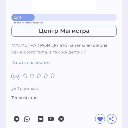
22 %
Центр Магистра
МАГИСТРА ТРОИЦК- это начальная школа 
семейного типа, а так же детский 
образовательный центр.

Читать полностью
0.0
гуманная педагогика

авторские программы

ул Троицкая
материал в соответсвии с ФГОС

Теплый стан
индивидуальный учебный план для каждого 
ученика

нет домашних заданий

максимальное усвоение учебного материала

микро классы до 8 учеников
