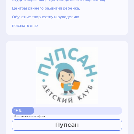
-маленький повар

Центры раннего развития ребенка
-история искусств

Обучение творчеству и рукоделию
показать еще
Темы для взрослых:

-акриловая, масляная живопись

-эпоксидная смола

-спиртовые чернила

-скульптура

-гончарный круг

-золочение картин

-фактурные картины
19 %
Пупсан