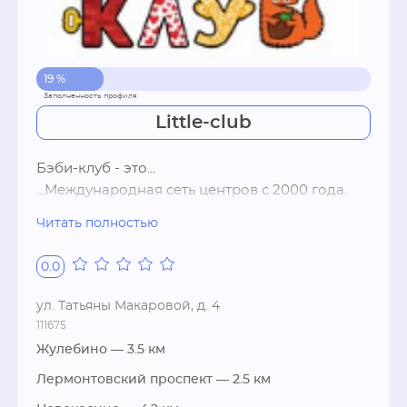
19 %
Little-club
Бэби-клуб - это...

...Международная сеть центров с 2000 года.

...Занятия для дошкольников от 8 месяцев до 
Читать полностью
7 лет

...Маленькие группы — до 8 детей

0.0
...Безопасное игровое пространство

...Место, где ребенка понимают и любят таким, 
ул. Татьяны Макаровой, д. 4
какой он есть

111675
...Только здоровьесберегающие методики

Жулебино
— 3.5 км
...Всестороннее развитие интеллектуальных, 
Лермонтовский проспект
— 2.5 км
творческих и физических способностей
