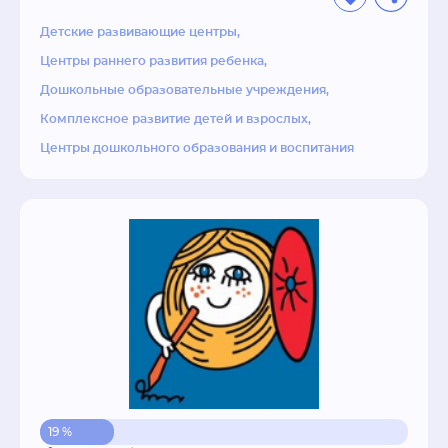
всем теплом и любовью, имеющимися у нас 
Детские развивающие центры
внутри.

И, конечно же, мы хотим сделать мир вокруг 
Центры раннего развития ребенка
лучше, чем он был вчера, глубоко погружаясь 
Дошкольные образовательные учреждения
в вопросы благотворительности и улучшения 
Комплексное развитие детей и взрослых
экологии.
Центры дошкольного образования и воспитания
19 %