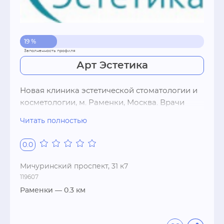
19 %
Арт Эстетика
Новая клиника эстетической стоматологии и 
косметологии, м. Раменки, Москва. Врачи 
высшей категории. Материалы из США, 
Читать полностью
Японии и Европы. Гарантия на все виды работ 
и материалы. Скидки постоянным клиентам. 
0.0
Способы оплаты: банковские карты, 
наличный расчет.
Мичуринский проспект, 31 к7
119607
Раменки
— 0.3 км