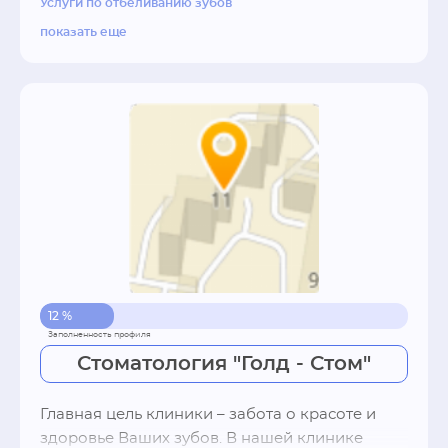
Услуги по отбеливанию зубов
1.	Современные методики обезболивания

показать еще
2.	Гарантия качества, прописанная в 
договоре

3.	Эксклюзивное оборудование премиум 
класса

4.	Абсолютная стерильность

5.	Международный клинический опыт

6.	Непрерывное повышение квалификации 

7.	Эффективный командный подход

Почему стоит обратиться именно к нам?

Внимательное отношение к пациентам.

Уважение к финансовому положению 
12 %
клиента.

Эффективное лечение.

Стоматология "Голд - Стом"
Квалифицированные врачи с большим 
опытом работы.

Главная цель клиники – забота о красоте и 
Передовая техника и высококлассные 
здоровье Ваших зубов. В нашей клинике 
расходные материалы.
