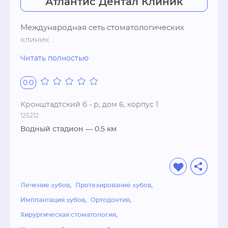
Атлантис Дентал Клиник
Международная сеть стоматологических 
клиник .

•  Имплантации (обследование, подготовка, 
Читать полностью
вживление). 

•  Протезированию зубов (восстановление 
0.0
тканей, структуры, замещение утраченных 
зубов). 

Кронштадтский б - р, дом 6, корпус 1
•  Лечению (болезни ротовой полости, 
125212
слюноотделения). 

Водный стадион
— 0.5 км
•  Стоматологической хирургии (удаление 
зубов, подсадка костной ткани). 

•  Эстетической стоматологии (отбеливание, 
реставрация, выравнивание). 

Лечение зубов
Протезирование зубов
•  Ортодонтии (лечение зубочелюстных 
аномалий)

Имплантация зубов
Ортодонтия
Хирургическая стоматология
Наши преимущества:
