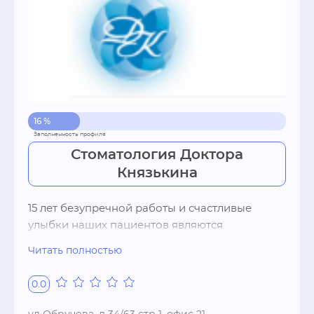
16 %
Стоматология Доктора
Князькина
15 лет безупречной работы и счастливые 
улыбки наших пациентов являются

показателем успешной работы клиники. Наш 
Читать полностью
внимательный и чуткий

коллектив готов оказать весь спектр 
0.0
стоматологических услуг на самом

современном уровне.