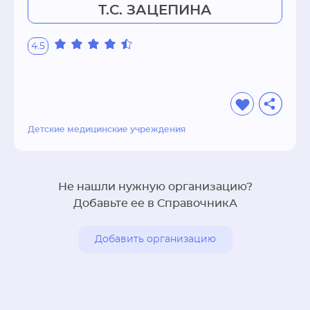
остались в памяти ребенка.Летние каникулы 
Т.С. ЗАЦЕПИНА
лагерь для детей "ЗАРЯ" в лице 
организаторов и вожатых организует так, 
4.5
чтобы ни один день не прошел в безделье. 
Отдельно стоит сказать о развлекательных 
мероприятиях и кружках. Каждый ребенок 
сможет здесь продолжить занятия 
собственным увлечением или же найти новое, 
Детские медицинские учреждения
которое придется ему по душе и будет 
полезно и интересно (оригами, 
бисероплетение, пресс-центр, секции по 
Не нашли нужную организацию?
хореографии, аэробике, пению, настольному 
Добавьте ее в СправочникА
теннису, футболу, волейболу, школа 
рукоделия…). Развлекательные мероприятия 
проводятся постоянно и не менее 
Добавить организацию
разнообразны: спортивные игры, конкурсы, 
викторины, театральные постановки, 
концерты, дискотеки, эстафеты и даже 
сражения в пейнтбол (само собой с полным 