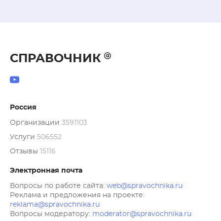
соблюдением мер безопасности).Детский 
лагерь "ЗАРЯ" - это центр идей, детской 
фантазии, конкурсов и спортивных игр но, 
прежде всего, это мир счастливого детства. 
Детское счастье, это когда очень интересно, 
СПРАВОЧНИК
весело и вкусно. Жизнь детей протекает по 
утвержденному режиму, питание 5-ти разовое. 
В тихий час тишина и покой.Вся территория 
Детского Центра Отдыха "ЗАРЯ" 
Россия
круглосуточно охраняется. Здесь Ваш 
Организации
3591103
ребенок будет в полной безопасности. Наш 
Услуги
506552
Центр Отдыха заботится о Ваших 
детях!"ЗАРЯ" круглогодично принимает 
Отзывы
15116
спортсменов. У нас отдыхают: Олимпийский 
Электронная почта
центр "Озеро Круглое", Федерация Хоккея 
России, Академия футбола им. Рината 
Вопросы по работе сайта:
web@spravochnika.ru
Реклама и предложения на проекте:
Дасаева, Центр спортивных единоборств 
reklama@spravochnika.ru
тхэквондо и спортивные клубы России.
Вопросы модератору:
moderator@spravochnika.ru