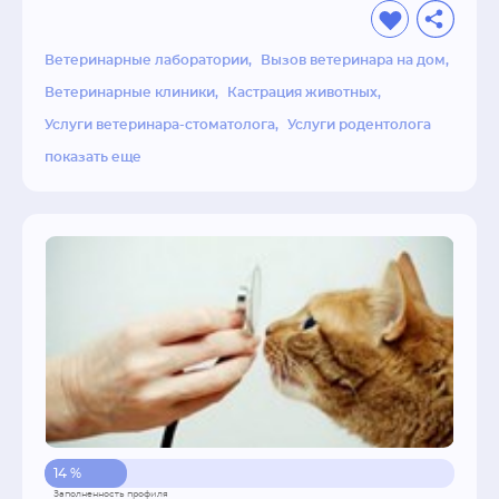
любим животных и хотим, чтобы питомцы 
наши были всегда здоровыми, ведь как же 
Ветеринарные лаборатории
Вызов ветеринара на дом
сильно они греют и утешают нашу душу. 
Ветеринарные клиники
Кастрация животных
Звоните в любое время суток, будем рады 
Услуги ветеринара-стоматолога
Услуги родентолога
помочь.
показать еще
14 %