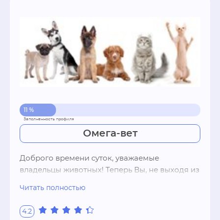
11 %
Омега-вет
Доброго времени суток, уважаемые 
владельцы животных! Теперь Вы, не выходя из 
дома, можете узнать все о здоровье своего 
Читать полностью
питомца.1. Клинический анализ крови, анализ 
мочи, диагностика паразитарных 
4.2
заболеваний, исследования на бабезиоз на 