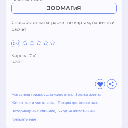
в удобное для Вас место. Наш девиз: 
"Здоровый питомец - спокойный владелец!"
ЗООМАГиЯ
Способы оплаты: расчет по картам, наличный 
расчет
0.0
Кирова, 7 к1
142005
Магазины товаров для животных
Зоомагазины
Животные и зоотовары
Товары для животных
Ветеринарные клиники
Уход за животными
показать еще