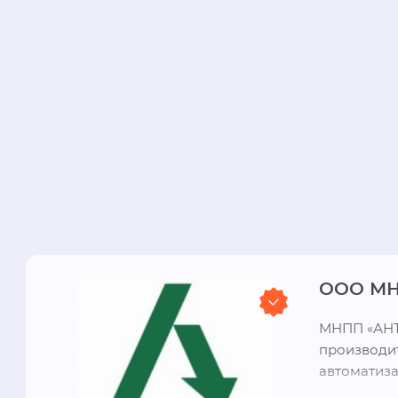
ООО МН
МНПП «АНТР
производит
автоматиза