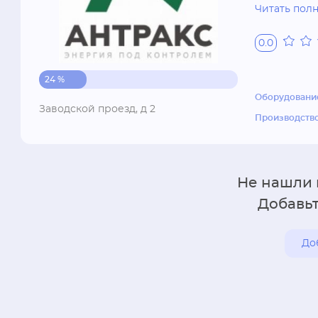
Читать пол
Более 30 л
электропер
0.0
мониторинг
системы те
24 %
Большинств
Оборудовани
Заводской проезд, д 2
некоторые 
Производство
Не нашли
Добавьт
До