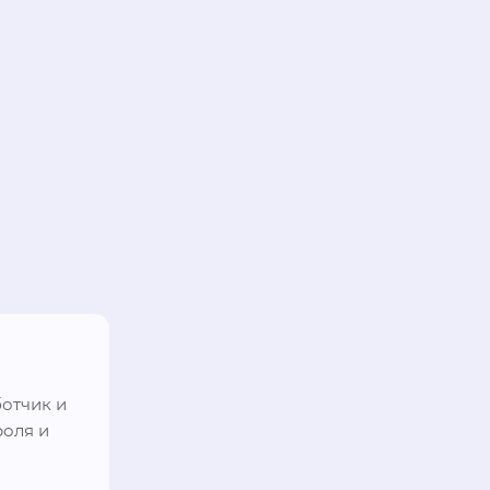
тчик и 
оля и 