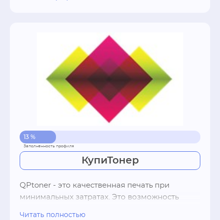
установки сертифицированной сервисно-
монтажной бригадой. В нашем салоне вы 
найдете дверь в дом, квартиру, на любой вкус 
и кошелек. Цены от 8700р.
13 %
КупиТонер
QPtoner - это качественная печать при 
минимальных затратах. Это возможность 
мгновенно обменять пустой картридж на 
Читать полностью