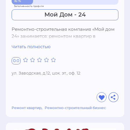
16 %
Мой Дом - 24
Ремонтно-строительная компания «Мой дом 
24» занимается: ремонтом квартир в 
новостройках от черновой до отделки под 
Читать полностью
ключ, ремонт офисных помещений, ремонт 
коттеджей, малоэтажное строительство, 
0.0
монтаж кровли и фасадов, продажей и 
доставкой строительных материалов.

ул. Заводская, д.12, цок. эт., оф. 12
Описанные выше работы, это работы в 
которых мы преуспели больше всего, но это 
далеко не весь перечень. Для того чтобы 
оценить качество строительных и отделочных 
Ремонт квартир
Ремонтно-строительный бизнес
работ, пройдите на страницу «Наши работы». 
На данной странице предоставлены примеры 
наших работ, по всем видам ремонта, ремонту 