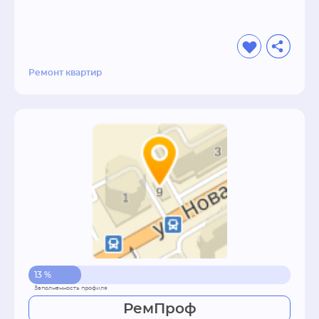
Ремонт квартир
13 %
РемПроф