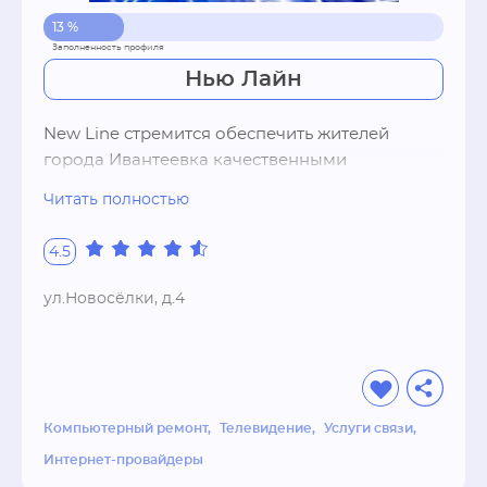
13 %
Нью Лайн
New Line стремится обеспечить жителей 
города Ивантеевка качественными 
универсальными и доступными 
Читать полностью
телекоммуникациями, тем самым 
предоставляя возможность использовать 
4.5
новые технологии для развития, отдыха, 
развлечения и общения. Становясь 
ул.Новосёлки, д.4
глобальной городской сетью, New Line 
сохраняет все преимущества локальной сети, 
дорожащей каждым клиентом. Мы стремимся 
стать единым оператором для абонента, 
используя возможности современной сети, 
Компьютерный ремонт
Телевидение
Услуги связи
предоставляя все современные технологии 
Интернет-провайдеры
Интернет, Телевидения в каждый дом.