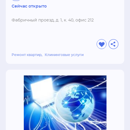
в нашем штате есть профессионалы узких 
чистка ковролина
Сейчас открыто
специальностей, способные выполнять все 
виды работ (отделочных, плотницких или 
Фабричный проезд, д. 1, к. 40, офис 212
сантехнических), которые могут 
потребоваться во время ремонта.
Ремонт квартир
Клининговые услуги