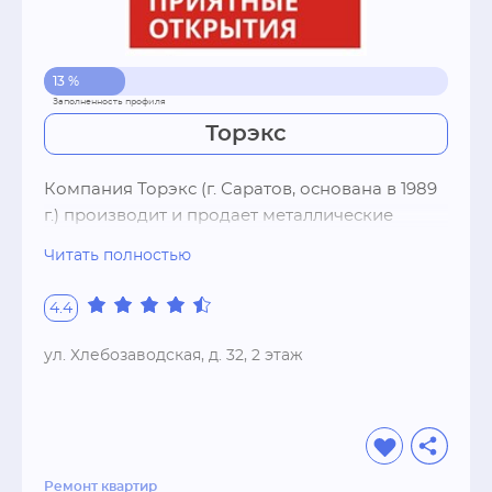
13 %
Торэкс
Компания Торэкс (г. Саратов, основана в 1989 
г.) производит и продает металлические 
входные двери. Современное 
Читать полностью
роботизированное производство и 
многоступенчатый контроль качества 
4.4
максимально снижают возможность брака. В 
нашем фирменном салоне Torex в г. 
ул. Хлебозаводская, д. 32, 2 этаж
Ивантеевка работают консультанты с высокой 
квалификацией, прошедшие обучение на 
базе завода-производителя. Торэкс 
предоставляет полный комплекс услуг – от 
помощи в выборе стальной двери до ее 
Ремонт квартир