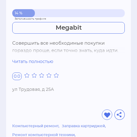
14 %
Megabit
Совершить все необходимые покупки 
гораздо проще, если точно знать, куда идти. 
Федеральный интернет-магазин электроники 
Читать полностью
и бытовой техники MEGABiT в своих стенах 
предлагает потратить время с пользой.

0.0
В магазине вас ждут приветливые продавцы и 
выгодные цены. Основной товар —, 
ул Трудовая, д 25А
компьютеры, ноутбуки, оргтехника , 
периферия ,широкий выбор расходных 
материалов, фототовары, крупная бытовая 
техника, мобильные телефоны, 
навигационное оборудование.

Компьютерный ремонт
Заправка картриджей
Услуги: Ремонт компьютерной и оргтехники, 
Ремонт компьютерной техники