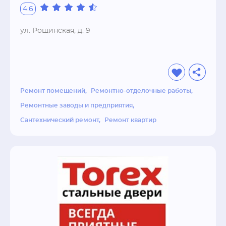
материалами для производства работ 
4.6
строительными бригадами (офисные 
помещения, квартиры, дома) Оптом и в 
ул. Рощинская, д. 9
Розницу.Основные преимущества при 
взаимодействии с нашей компанией:•Самые 
конкурентоспособные цены на строительном 
рынке•Гибкая система скидок•Возможность 
заказа и покупки любых строительные 
Ремонт помещений
Ремонтно-отделочные работы
материалов в любом 
Ремонтные заводы и предприятия
объеме•Квалифицированный персоналБолее 
Сантехнический ремонт
Ремонт квартир
подробную информацию Вы всегда можете 
получить, написав, позвонив нам или 
подъехав к нам в офис. К Вашим услугам 
всегда дружная команда!Мы заинтересованы 
в Вашем Успехе, а значит, сделаем все для 
решения Ваших задач!