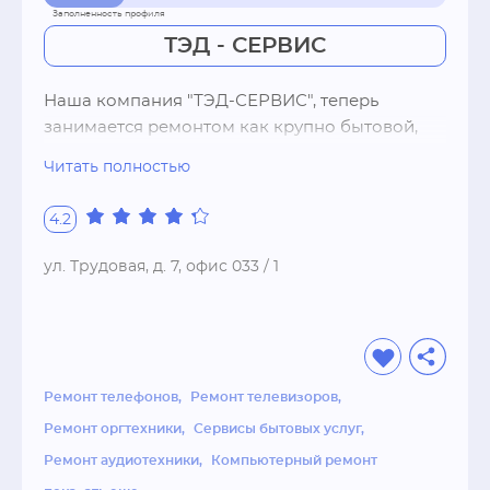
ТЭД - СЕРВИС
Наша компания "ТЭД-СЕРВИС", теперь 
занимается ремонтом как крупно бытовой, 
так и другой бытовой техникой: Тлевизоры/
Читать полностью
Холодильники/Стиральные машины/
Посудомоечные Фотоаппараты/
4.2
Видеокамеры/Ноутбуки/Планшеты/Телефоны 
Швейные машины/Аверлоки Музыкальные 
ул. Трудовая, д. 7, офис 033 / 1
центры/Автомагнитолы/Видеомагнитофоны 
Мультиварки/Хлебопечи/СВЧ/Миксеры/
Мясорубки Пылесосы/Кухонные комбайны/
Кофемашины Заправка и перечиповывание 
картриджей/Новые картриджи Ремонт 
Ремонт телефонов
Ремонт телевизоров
офисной техники Установка и Подключение 
Ремонт оргтехники
Сервисы бытовых услуг
крупно-бытовой техники И многое другое! 
Ремонт аудиотехники
Компьютерный ремонт
Так же осуществляем ремонт с выездом на 