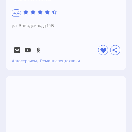
также прицепов и полуприцепов уже более 15 
лет. Наш богатый опыт позволяет 
4.4
производить ремонт любой сложности 
малотоннажного и грузового транспорта, как 
ул. Заводская, д.14Б
отечественных, так и импортных марок.
Автосервисы
Ремонт спецтехники