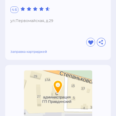
полный. Все очень просто - принесите 
использованный картридж и обменяйте его 
4.6
на новый. В среднем лазерный картридж 
выдерживает не более 3-х заправок, затем 
ул.Первомайская, д.29
приходится восстанавливать его или покупать 
новый. Выгоднее и проще воспользоваться 
нашим предложением. Позвоните нам или 
пришлите сообщение в любой форме на 
сайте и наши специалисты с удовольствием 
Заправка картриджей
помогут решить проблемы с 
печатью.Собственная линия производства и 
проверенные поставщики запчастей для 
лазерных картриджей позволяют нам в 
короткий срок заменить изношенные части 
картриджа на новые. Таким образом 
используя вторичную переработку мы 
сохраняем окружающую среду, при полном 
цикле производства одного картриджа в 
атмосферу поступает до 4-х литров 