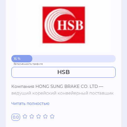
собственного наличия. Наши специалисты 
помогут Вам подобрать необходимые 
запчасти по VIN-коду. Мы доставим Ваш заказ 
в удобное для Вас место. Возможен 
самовывоз. На все запчасти предоставляется 
гарантия.
16 %
HSB
Компания HONG SUNG BRAKE CO. LTD — 
ведущий корейский конвейерный поставщик 
тормозных колодок для автомобильных 
Читать полностью
концернов HYUNDAI и GM, а также поставщик 
для концернов HYUNDAI HEAVY INDUSTRIES, 
0.0
DEAWOO BUS, KOREA RAILROAD и SEOUL 