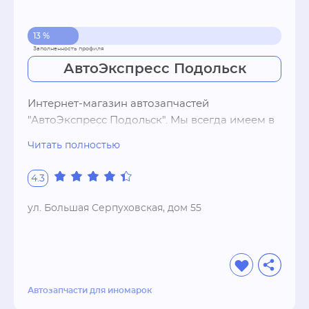
13 %
АвтоЭкспресс Подольск
Интернет-магазин автозапчастей 
"АвтоЭкспресс Подольск". Мы всегда имеем в 
наличии расходные материалы на 
Читать полностью
популярные марки авто, так-же занимается 
поставкой автозапчастей на заказ, как новых, 
4.3
так и бывших в употреблении (б/у).
ул. Большая Серпуховская, дом 55
Автозапчасти для иномарок