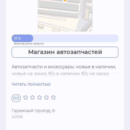
12 %
Магазин автозапчастей
Автозапчасти и аксессуары: новые в наличии, 
новые на заказ, б/у в наличии, б/у на заказ, 
контрактные, volvo, все виды запчастей, 
Читать полностью
моторные и трансмиссионные масла, 
технические жидкостиТип предприятия: 
0.0
розница, оптСпособы оплаты: наличный 
расчет, оплата через банк, оплата через 
Гаражный проезд, 6
интернет
142106