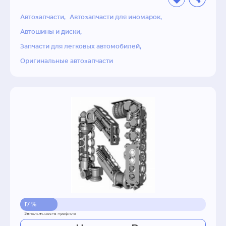
года является официальным дилером Mobil 1 
Центр, Бош АвтоСервис, BOSCH 
Автозапчасти
Автозапчасти для иномарок
электроинструмент, MICHELIN.

Автошины и диски
Сегодня POD-AUTO активно развивающиеся 
Запчасти для легковых автомобилей
сеть собственных магазинов и партнёров-
Оригинальные автозапчасти
франчайзи, число которых растет каждый 
день.
17 %