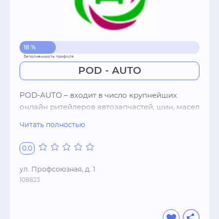
18 %
POD - AUTO
POD-AUTO – входит в число крупнейших 
онлайн ритейлеров автозапчастей, шин, масел 
и автоаксессуаров, который обеспечивает 
Читать полностью
продажи, посредством интернет портала, где 
можно заказать и получить запчасти для 
0.0
легковых и грузовых автомобилей, 
мототехники и специализированной техники  
ул. Профсоюзная, д. 1
любой марки и модели практически со всего 
108823
мира.

POD-AUTO входит в автомобильную 
компанию Подорожник Авто, которая с 2015 