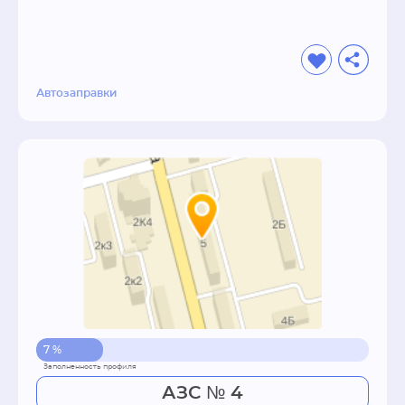
Автозаправки
7 %
АЗС № 4