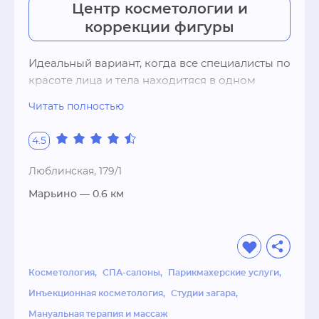
Центр косметологии и
коррекции фигуры
Идеальный вариант, когда все специалисты по 
красоте лица и тела находитяся в одном 
центре. Центр "Бархат" в Марьино – именно 
Читать полностью
такое место. О таком широком спектре услуг, 
как в центре "Бархат", мечтает каждая 
4.5
женщина: коррекции фигуры и косметические 
процедуры, инъекционная косметология, 
Люблинская, 179/1
массаж и эпиляция, SPA-программы. 
Марьино
— 0.6 км
Название "Бархат" не случайно, после 
процедур по лицу и телу, кожа, как по 
мановению волшебной палочки, становится 
нежной и бархатистой. Наш главный козырь – 
применение комплексных программ 
Косметология
СПА-салоны
Парикмахерские услуги
объединяющих аппаратные, лазерные, 
Инъекционная косметология
Студии загара
инъекционные, массажные, аккупунктурные, 
Мануальная терапия и массаж