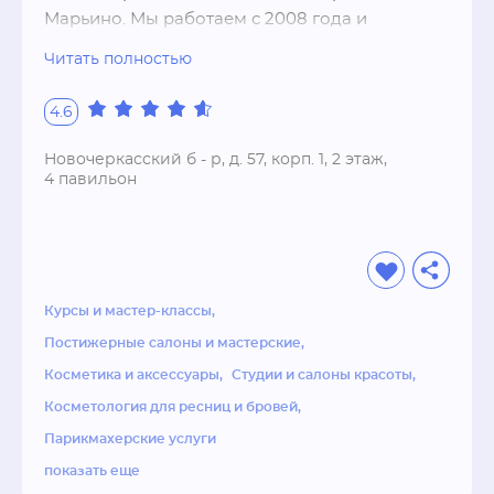
Марьино. Мы работаем с 2008 года и 
зарекомендовали себя положительно, самый 
Читать полностью
большой показатель это наши постоянные 
клиенты!Также у нас пройти курс по Плетению 
4.6
кос , Маникюра , Маникюра - Педикюра , 
Наращивание ресниц в салоне есть магазин, 
Новочеркасский б - р, д. 57, корп. 1, 2 этаж,
где вы можете приобрести 
4 павильон
профессиональную косметику для волос - 
краски для волос, шампуни, бальзамы и 
лечебные средства, а также серии по уходу за 
руками и ногтями - масла для кутикул, 
кусачки, пилочки и многое другое. В продаже 
Курсы и мастер-классы
имеются профессиональные материалы для 
Постижерные салоны и мастерские
наращивания ногтей и волос - натуральные и 
Косметика и аксессуары
Студии и салоны красоты
искусственные волосы, на лентах , капсулах и 
Косметология для ресниц и бровей
заколках.Эксспрес - студия "Ирис" по 
Парикмахерские услуги
плетению кос находится в ТЦ" Мариэль " 
рядом с м. Марьино. Это новое направление, 
показать еще