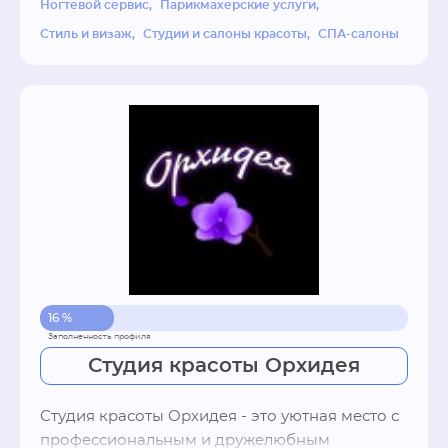
Ногтевой сервис
Парикмахерские услуги
уважением относимся к своим коллегам, 
Стиль и визаж
Студии и салоны красоты
СПА-салоны
клиентам, партнерам.
16 %
Студия красоты Орхидея
Студия красоты Орхидея - это уютная место с 
профессиональным и дружелюбным 