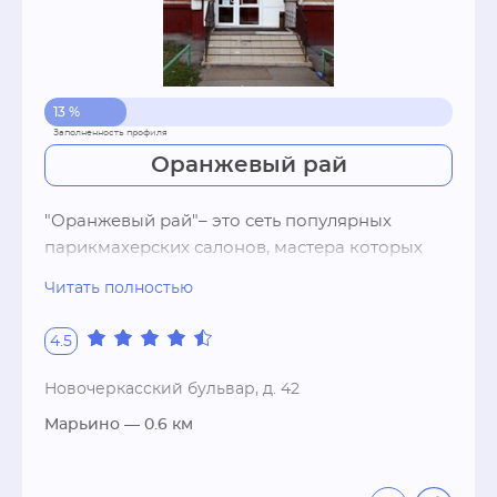
13 %
Оранжевый рай
"Оранжевый рай"– это сеть популярных 
парикмахерских салонов, мастера которых 
помогут Вам обрести индивидуальный стиль и 
Читать полностью
неповторимое очарование. Мы рады каждому 
посетителю и в знак этого часть услуг 
4.5
оказываем бесплатно: мытье и сушку волос, 
снятие лака с ногтей, покрытие ногтей лаком, 
Новочеркасский бульвар, д. 42
обработку рук и ног кремом при маникюре и 
Марьино
— 0.6 км
педикюре.Салоны работают больше трех лет и 
за это время заслужили признание 
мастерства и отличные рекомендации. В 