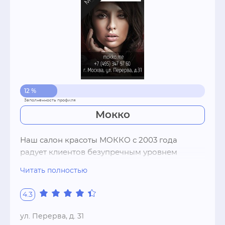
12 %
Мокко
Наш салон красоты МОККО с 2003 года 
радует клиентов безупречным уровнем 
сервиса, изысканным стилем, современным 
Читать полностью
оборудованием и высоким 
профессионализмом мастеров.Наша команда 
4.3
- это только лучшие специалисты, 
профессионалы своего дела, которые 
ул. Перерва, д. 31
помогают найти неповторимый стиль и яркий 