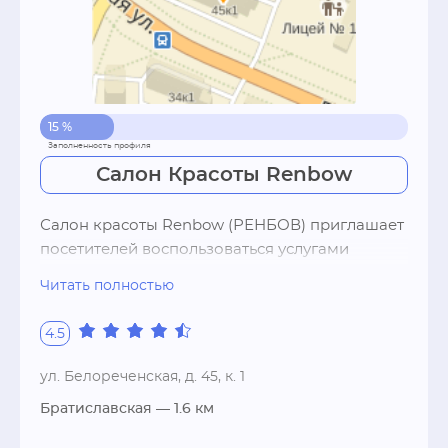
15 %
Салон Красоты Renbow
Салон красоты Renbow (РЕНБОВ) приглашает 
посетителей воспользоваться услугами 
квалифицированныхспециалистов. В списке 
Читать полностью
предложений салона - парикмахерские 
услуги, кабинет ногтевого 
4.5
сервиса,косметология, массаж и многое 
другое.Опытные мастера высокой 
ул. Белореченская, д. 45, к. 1
квалификации смогутпорекомендовать вам 
Братиславская
— 1.6 км
лучшие решения для сохранения и 
поддержания вашей красоты!Помимо 