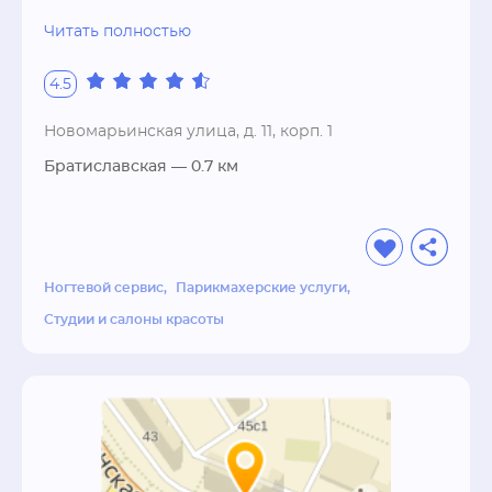
коллективом, расположенная всего в 5-и 
Читать полностью
минутах ходьбы от м. Братиславская. У нас Вы 
можете воспользоваться услугами 
4.5
парикмахеров-стилистов, мастеров ногтевого 
сервиса. Мы работаем только на 
Новомарьинская улица, д. 11, корп. 1
профессиональных косметических средствах 
Братиславская
— 0.7 км
с применением новейших технологий. Если 
Вы хотите, не только улучшить свой внешний 
вид, но и расположение духа, то наша студия 
именно то, что Вам нужно.
Ногтевой сервис
Парикмахерские услуги
Студии и салоны красоты