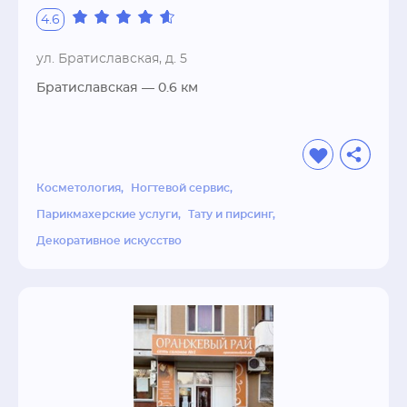
наращивание ногтей, лечение ногтей, Shellac) 
4.6
тату салон (художественная татуировка любой 
сложности, тату, татуаж) по умеренным ценам.
ул. Братиславская, д. 5
Братиславская
— 0.6 км
Косметология
Ногтевой сервис
Парикмахерские услуги
Тату и пирсинг
Декоративное искусство