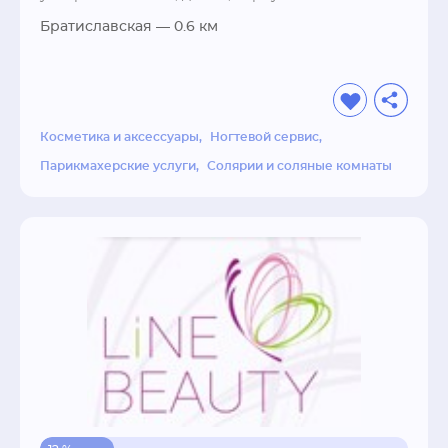
наш салон красоты, ведь мы действительно 
знаем, как сделать Вас неотразимой.
Братиславская
— 0.6 км
Косметика и аксессуары
Ногтевой сервис
Парикмахерские услуги
Солярии и соляные комнаты