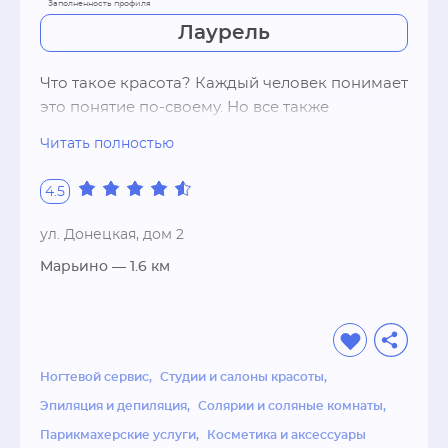
Лаурель
Что такое красота? Каждый человек понимает 
это понятие по-своему. Но все также 
понимают, что ухоженные руки, волосы, кожа 
Читать полностью
во все времена обращали на себя внимание. 
Наша главная задача – это вдохновение и 
4.5
любовь к своему делу! Мы готовы предложить 
Вам услуги маникюрного кабинета, стрижки, 
ул. Донецкая, дом 2
солярий, все виды эпиляции, наращивание 
Марьино
— 1.6 км
ресниц, педикюрный кабинет, дизайн и еще 
много различных процедур; - 
парикмахерский зал. Мастера высокого 
уровня подберут прическу индивидуально 
для Вас; Все виды укладок; Окрашивание 
Ногтевой сервис
Студии и салоны красоты
волос косметикой Estel, Londa, Revlon, 
Эпиляция и депиляция
Солярии и соляные комнаты
химическая завивка Schwarzkopf. Эти фирмы 
Парикмахерские услуги
Косметика и аксессуары
давно зарекомендовали себя и пользуются 