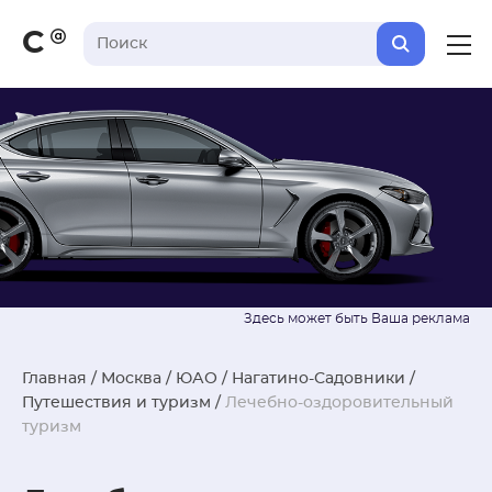
С
Главная
/
Москва
/
ЮАО
/
Нагатино-Садовники
/
Путешествия и туризм
/
Лечебно-оздоровительный
туризм