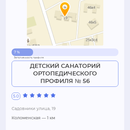
физиотерапевтических процедур;- кабинет 
электросна.Два спортивных комплекса, 
оснащенных тренажерами, а также спортивно 
- игровыми модулями,кабинет лечебной 
физкультуры,кабинет массажа,Зал водных 
процедур, включающий:- бассейн;- ванну 
"Джакузи";- гидромассажные ванны
7 %
ДЕТСКИЙ САНАТОРИЙ
ОРТОПЕДИЧЕСКОГО
ПРОФИЛЯ № 56
5.0
Садовники улица, 19
Коломенская
— 1 км