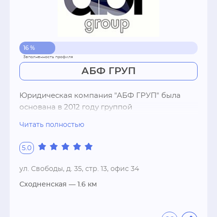
16 %
АБФ ГРУП
Юридическая компания "АБФ ГРУП" была 
основана в 2012 году группой 
профессионалов, накопивших значительный 
Читать полностью
опыт работы в организации бухгалтерского и 
юридического обслуживания компаний. За 
5.0
плечами наших сотрудников работа в 
ведущих компаниях России, а также в органах 
ул. Свободы, д. 35, стр. 13, офис 34
государственной власти. Постоянное деловое 
Сходненская
— 1.6 км
общение с коллегами в России и за рубежом, 
с представителями отечественных и 
иностранных деловых кругов убедил нас в 