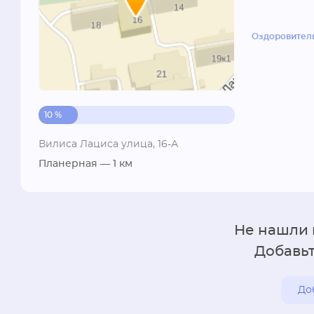
Оздоровител
10 %
Вилиса Лациса улица, 16-А
Планерная
— 1 км
Не нашли
Добавьт
До