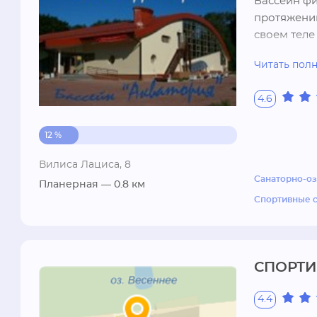
Бассейн фи
протяжении 
своем теле
поплавать к
Читать пол
воде, помо
аквааэроби
4.6
12 %
Вилиса Лациса, 8
Санаторно-о
Планерная
— 0.8 км
Спортивные с
СПОРТИ
4.4