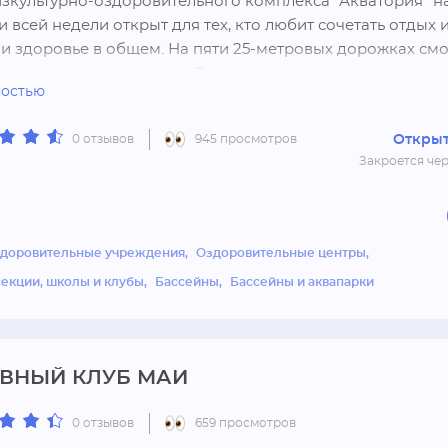
зкультурно-оздоровительного комплекса "Акватория" на
всей недели открыт для тех, кто любит сочетать отдых и 
 и здоровье в общем. На пяти 25-метровых дорожках смог
ак взрослые, так и дети. Тем, кто только учится держаться
ностью
гут опытные тренеры. Также в бассейне проходят занятия
ке.
Открыт
0 отзывов
945 просмотров
Закроется чер
здоровительные учреждения
Оздоровительные центры
екции, школы и клубы
Бассейны
Бассейны и аквапарки
ВНЫЙ КЛУБ МАИ
0 отзывов
659 просмотров