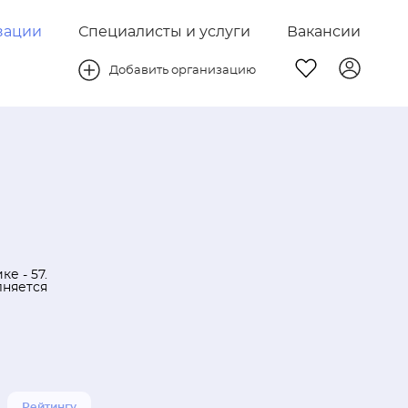
зации
Специалисты и услуги
Вакансии
Добавить организацию
е - 57.
лняется
Рейтингу