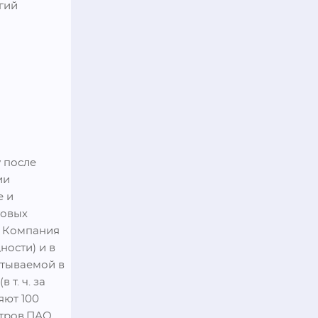
ий 
после 
и 
 и 
овых 
 Компания 
ости) и в 
тываемой в 
. ч. за 
ют 100 
тров.ПАО 