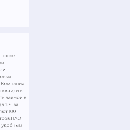
после 
и 
 и 
овых 
 Компания 
ости) и в 
тываемой в 
. ч. за 
ют 100 
тров.ПАО 
 удобным 