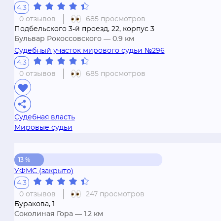
4.3
0 отзывов
685 просмотров
Подбельского 3-й проезд, 22, корпус 3
Бульвар Рокоссовского
— 0.9 км
Судебный участок мирового судьи №296
4.3
0 отзывов
685 просмотров
Судебная власть
Мировые судьи
13 %
УФМС (закрыто)
4.3
0 отзывов
247 просмотров
Буракова, 1
Соколиная Гора
— 1.2 км