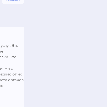
слуг. Это 
е 
вки. Это 
иями с 
симо от их 
сти органов 
ю.