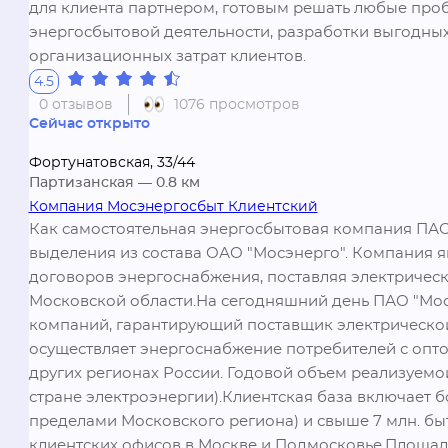
для клиента партнером, готовым решать любые про
энергосбытовой деятельности, разработки выгодны
организационных затрат клиентов.
4.5
0 отзывов
1076 просмотров
Сейчас открыто
Фортунатовская, 33/44
Партизанская
— 0.8 км
Компания Мосэнергосбыт Клиентский
Как самостоятельная энергосбытовая компания ПАО 
выделения из состава ОАО "Мосэнерго". Компания 
договоров энергоснабжения, поставляя электричес
Московской области.На сегодняшний день ПАО "Мосэ
компаний, гарантирующий поставщик электрической
осуществляет энергоснабжение потребителей с опто
других регионах России. Годовой объем реализуемой
стране электроэнергии).Клиентская база включает боле
пределами Московского региона) и свыше 7 млн. бы
клиентских офисов в Москве и Подмосковье.Площадь