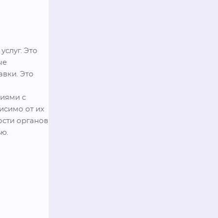
слуг. Это 
е 
вки. Это 
иями с 
симо от их 
сти органов 
ю.