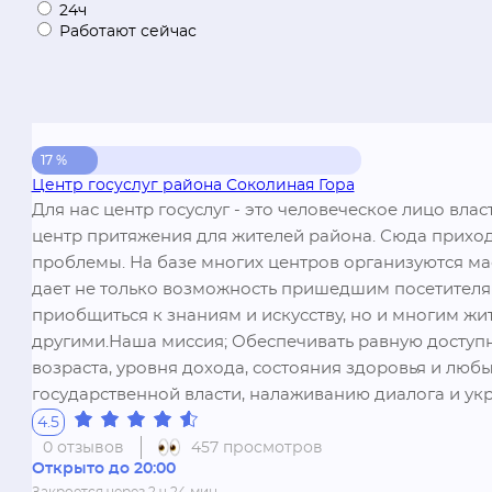
24ч
Работают сейчас
17 %
Центр госуслуг района Соколиная Гора
Для нас центр госуслуг - это человеческое лицо влас
центр притяжения для жителей района. Сюда приходя
проблемы. На базе многих центров организуются мас
дает не только возможность пришедшим посетителям
приобщиться к знаниям и искусству, но и многим жи
другими.Наша миссия; Обеспечивать равную доступно
возраста, уровня дохода, состояния здоровья и люб
государственной власти, налаживанию диалога и у
4.5
0 отзывов
457 просмотров
Открыто до 20:00