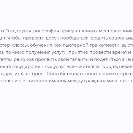
ти. Это другая философия присутственных мест оказания у
т, чтобы провести досуг, пообщаться, решить социальны
тер-классы, обучения компьютерной грамотности, выста
, помимо получения услуги, приятно провести время и 
телям районов проявить свои таланты и поделиться знан
сть государственных услуг всем жителям города, незави
ых других факторов.; Способствовать повышению открыто
креплению взаимопонимания между гражданами и власть