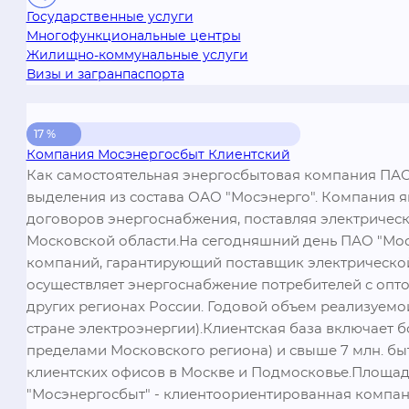
Государственные услуги
Многофункциональные центры
Жилищно-коммунальные услуги
Визы и загранпаспорта
17 %
Компания Мосэнергосбыт Клиентский
Как самостоятельная энергосбытовая компания ПАО 
выделения из состава ОАО "Мосэнерго". Компания 
договоров энергоснабжения, поставляя электричес
Московской области.На сегодняшний день ПАО "Мосэ
компаний, гарантирующий поставщик электрической
осуществляет энергоснабжение потребителей с опто
других регионах России. Годовой объем реализуемой
стране электроэнергии).Клиентская база включает боле
пределами Московского региона) и свыше 7 млн. бы
клиентских офисов в Москве и Подмосковье.Площадь
"Мосэнергосбыт" - клиентоориентированная компани