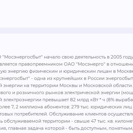
"Мосэнергосбыт" начало свою деятельность в 2005 году 
является правопреемником ОАО "Мосэнерго" в отношени
кую энергию физическим и юридическим лицам в Москве
нергосбыт" - одна из крупнейших в России энергосбыт
 энергии на территории Москвы и Московской области.
вого и розничного рынков электрической энергии (мощн
 электроэнергии превышает 82 млрд кВт * ч (8% выраба
е 7, 2 миллиона абонентов: 279 тыс. юридических лиц (в т
товых потребителей. Обслуживание клиентов осуществля
 обслуживаемой территории - свыше 47 тыс. кв. киломе
я, главная задача которой - быть доступным, понятным,