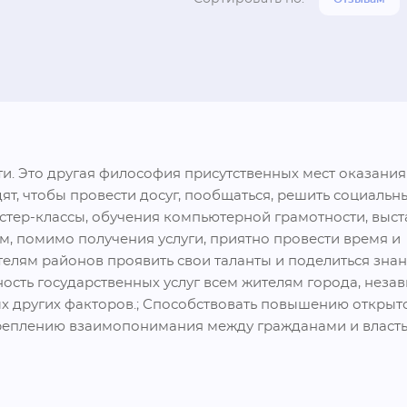
ти. Это другая философия присутственных мест оказания у
т, чтобы провести досуг, пообщаться, решить социальны
тер-классы, обучения компьютерной грамотности, выста
, помимо получения услуги, приятно провести время и 
телям районов проявить свои таланты и поделиться знан
сть государственных услуг всем жителям города, незави
ых других факторов.; Способствовать повышению открыто
креплению взаимопонимания между гражданами и власть