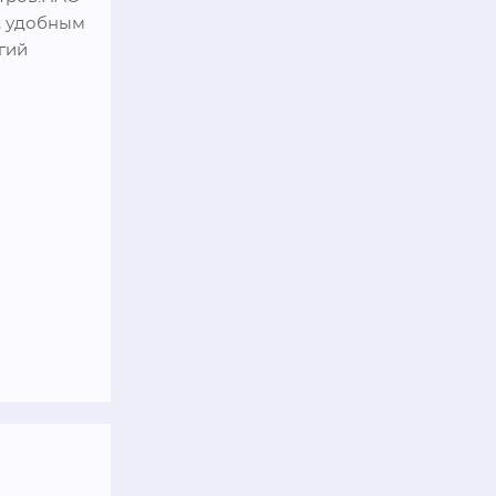
 удобным 
ий 