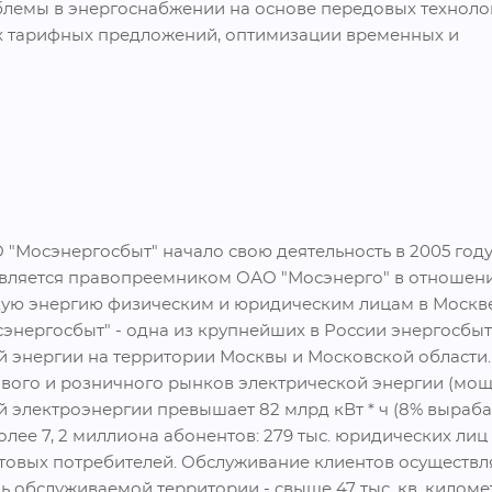
блемы в энергоснабжении на основе передовых технолог
х тарифных предложений, оптимизации временных и 
"Мосэнергосбыт" начало свою деятельность в 2005 году 
является правопреемником ОАО "Мосэнерго" в отношени
кую энергию физическим и юридическим лицам в Москве
нергосбыт" - одна из крупнейших в России энергосбыт
 энергии на территории Москвы и Московской области.
вого и розничного рынков электрической энергии (мощн
 электроэнергии превышает 82 млрд кВт * ч (8% выраба
е 7, 2 миллиона абонентов: 279 тыс. юридических лиц (в т
товых потребителей. Обслуживание клиентов осуществля
 обслуживаемой территории - свыше 47 тыс. кв. киломе