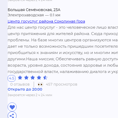
Закроется через 2 ч 24 мин
Большая Семёновская, 23А
Электрозаводская
— 0.1 км
Центр госуслуг района Соколиная Гора
Для нас центр госуслуг - это человеческое лицо влас
центр притяжения для жителей района. Сюда приходя
проблемы. На базе многих центров организуются мас
дает не только возможность пришедшим посетителям
приобщиться к знаниям и искусству, но и многим жи
другими.Наша миссия; Обеспечивать равную доступно
возраста, уровня дохода, состояния здоровья и люб
государственной власти, налаживанию диалога и у
4.5
0 отзывов
457 просмотров
Открыто до 20:00
Закроется через 2 ч 24 мин