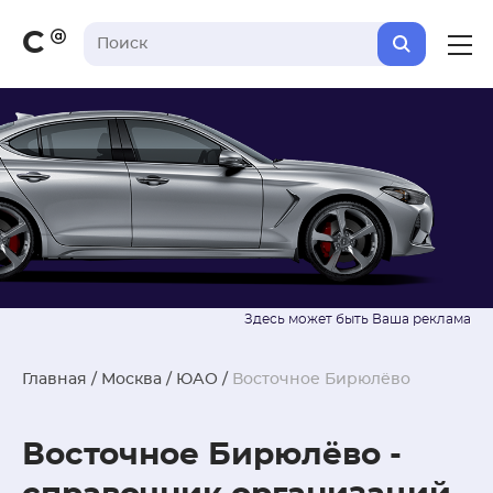
С
Главная
/
Москва
/
ЮАО
/
Восточное Бирюлёво
Восточное Бирюлёво -