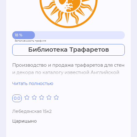
18 %
Библиотека Трафаретов
Производство и продажа трафаретов для стен 
и декора по каталогу известной Английской 
фирмы. Большой каталог в несколько тысяч 
Читать полностью
дизайнов, быстрое изготовление трафаретов 
любых размеров. Недорогая доставка 
0.0
курьером во многие города России, тысячи 
пунктов самовывоза почти в любом городе. 
Лебедянская 15к2
Трафареты изготавливаются как из пластика 
Царицыно
(многоразовые) так и на самоклейке 
(одноразовые для специального применения) 