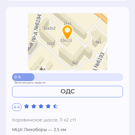
8 %
ОДС
4.4
Коровинское шоссе, 11 к2 ст1
МЦК Лихоборы
— 2.5 км