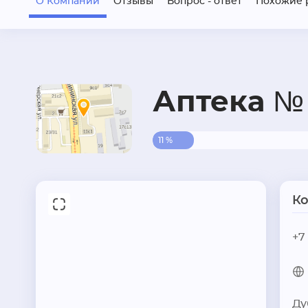
О Компании
Отзывы
Вопрос - ответ
Похожие 
Аптека №
11 %
К
+7
Ду