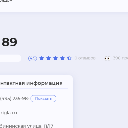
рядом
 89
4.5
0 отзывов
396 пр
онтактная информация
 (495) 235-98-
Показать
rigla.ru
бининская улица, 11/17