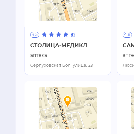
4.5
4.8
СТОЛИЦА-МЕДИКЛ
СА
аптека
апте
Серпуховская Бол. улица, 29
Люси