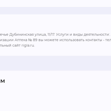
ье Дубининская улица, 11/17. Услуги и виды деятельности: 
изации Аптека № 89 вы можете использовать контакты - тел
ьный сайт rigla.ru.
ом