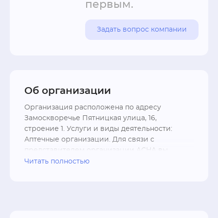
первым.
Задать вопрос компании
Об организации
Организация расположена по адресу 
Замоскворечье Пятницкая улица, 16, 
строение 1. Услуги и виды деятельности: 
Аптечные организации. Для связи с 
представителем организации АСНА вы 
можете использовать контакты - телефон +7 
Читать полностью
(495) 951-70-13; форму связи, перейдя на 
официальный сайт .