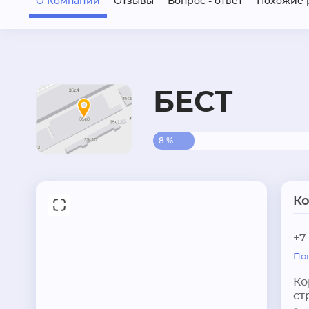
О Компании
Отзывы
Вопрос - ответ
Похожие 
БЕСТ
8 %
К
+7
По
Ко
ст