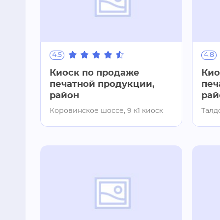
4.5
4.8
Киоск по продаже
Кио
печатной продукции,
печ
район
рай
Коровинское шоссе, 9 к1 киоск
Талдо