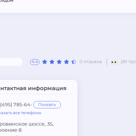
рядом
4.4
0 отзывов
281 пр
онтактная информация
 (495) 785-64-
Показать
казать все телефоны
ровинское шоссе, 35,
роение 8