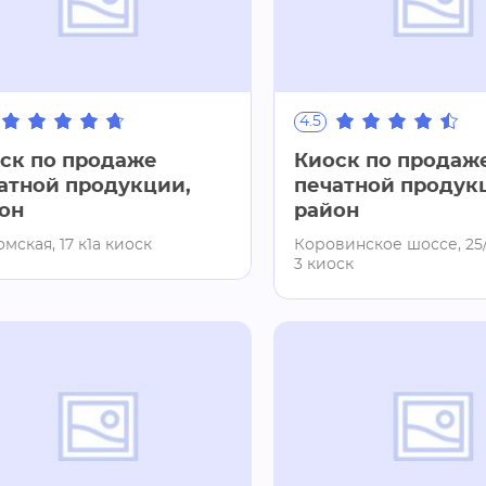
4.5
ск по продаже
Киоск по продаж
атной продукции,
печатной продук
он
район
мская, 17 к1а киоск
Коровинское шоссе, 25/
3 киоск