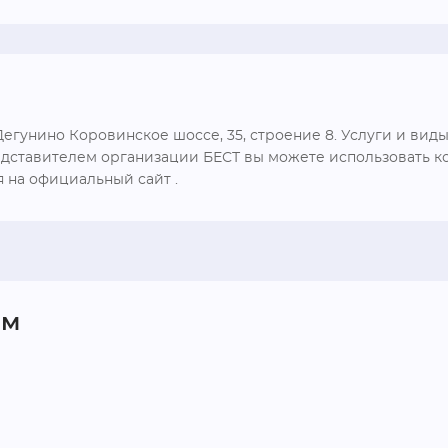
гунино Коровинское шоссе, 35, строение 8. Услуги и виды
едставителем организации БЕСТ вы можете использовать кон
я на официальный сайт .
ом