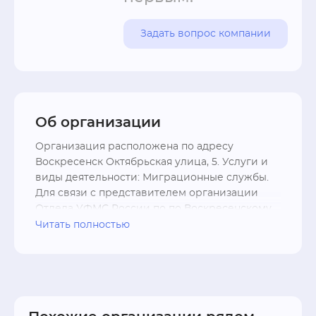
Задать вопрос компании
Об организации
Организация расположена по адресу 
Воскресенск Октябрьская улица, 5. Услуги и 
виды деятельности: Миграционные службы. 
Для связи с представителем организации 
Отдела УФМС России по по Воскресенскому 
вы можете использовать контакты - телефон 
Читать полностью
+7 (496) 442-68-41; форму связи, перейдя на 
официальный сайт .