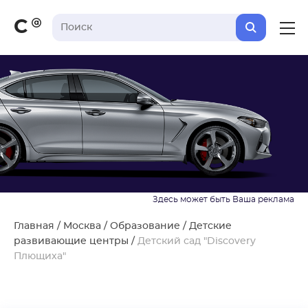
С
Главная
/
Москва
/
Образование
/
Детские
развивающие центры
/
Детский сад "Discovery
Плющиха"