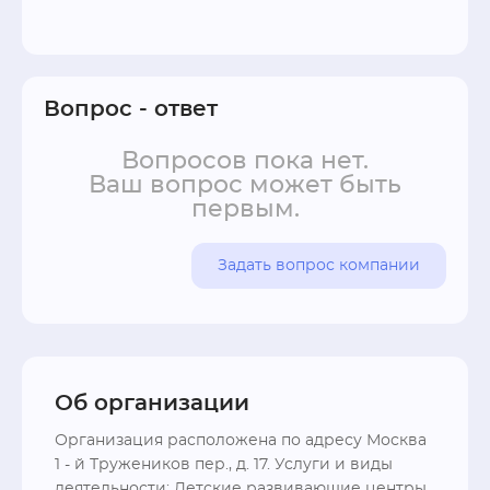
• Спортивная секция (3—7 лет)

• Музыкальное развитие (2—6 лет)

• Английские вечерние группы (2—7 лет)

Посещать дополнительные занятия могут не 
Вопрос - ответ
только воспитанники сада – мы открыты для 
всех!
Вопросов пока нет.
Ваш вопрос может быть
первым.
Задать вопрос компании
Об организации
Организация расположена по адресу Москва 
1 - й Тружеников пер., д. 17. Услуги и виды 
деятельности: Детские развивающие центры, 