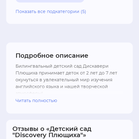
Детские сады
Подготовка к школе
Показать все подкатегории (5)
Курсы английского языка
Дошкольные образовательные учреждения
Подробное описание
Билингвальный детский сад Дискавери 
Плющиха принимает деток от 2 лет до 7 лет 
окунуться в увлекательный мир изучения 
английского языка и нашей творческой 
атмосферы!

Читать полностью
• Посещать сад можно как на полный, так и 
сокращённый день. 

• В группах не более 15 детей.

• В каждой группе работает билингвальный 
Отзывы о «Детский сад
"Discovery Плющиха"»
специалист и два помощника специалиста. 