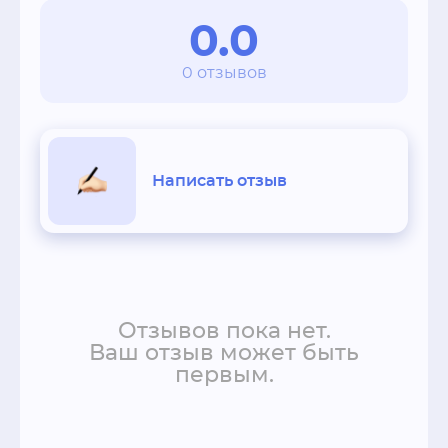
рефлекторный массаж стоп.

0.0
Косметика, применяемая в «Твоей истории», 
исключительно высокого уровня: Masura, 
0 отзывов
Nature Busse, Cristina, Thalion, OPI, Stix, Lebel.

Для тех, кто особо дорожит своим временем, 
в салоне предлагается «экспресс-меню», 
Написать отзыв
позволяющее реализовать несколько 
ухаживающих процедур одновременно по 
специальной цене.
Отзывов пока нет.
Ваш отзыв может быть
первым.