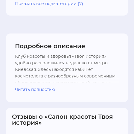
Косметологические услуги
Показать все подкатегории (7)
Студии ногтевого сервиса
Пирсинг-студии
Массажные услуги
Студии эпиляции
Студии визажа
Подробное описание
Клуб красоты и здоровья «Твоя история» 
удобно расположился недалеко от метро 
Киевская. Здесь находятся кабинет 
косметолога с разнообразным современным 
оборудованием, парикмахерский зал, зона 
SPA с кедровой бочкой, маникюрный кабинет, 
Читать полностью
лечебный педикюр и многое другое.

В области массажа используются техники 
русского массажа, испанская методика 
Отзывы о «Салон красоты Твоя
история»
Энрике Гарсия, стоун-массаж горячими 
базальтовыми камнями, аппаратный вакуум, 