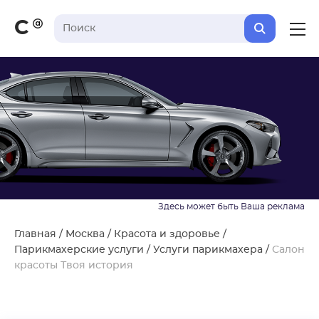
С
Главная
/
Москва
/
Красота и здоровье
/
Парикмахерские услуги
/
Услуги парикмахера
/
Салон
красоты Твоя история