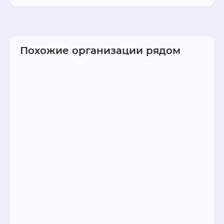
можете использовать контакты - телефон 7 
(968) 7575888; форму связи, перейдя на 
официальный сайт svoboda-laser.ru.
Похожие организации рядом