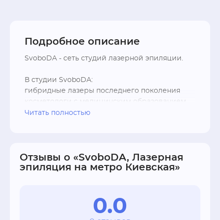
Подробное описание
SvoboDA - cеть студий лазерной эпиляции.

В студии SvoboDA:

гибридные лазеры последнего поколения

косметологи с медицинским образованием

гарантия результата
Читать полностью
Отзывы о «SvoboDA, Лазерная
эпиляция на метро Киевская»
0.0