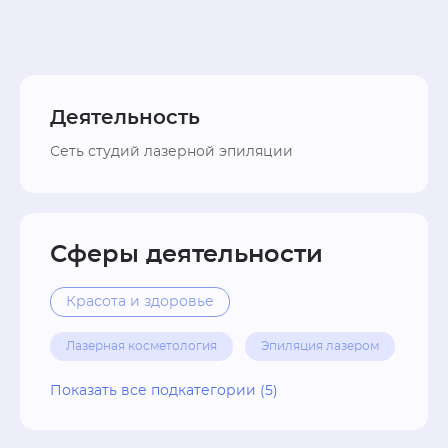
Деятельность
Сеть студий лазерной эпиляции
Сферы деятельности
Красота и здоровье
Лазерная косметология
Эпиляция лазером
Студии эпиляции
Эпиляция бикини
Показать все подкатегории (5)
Услуги мастера по эпиляции