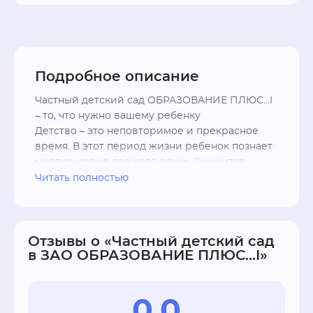
Дошкольные образовательные учреждения
Ясельные группы
Центры дошкольного образования и воспитания
Подробное описание
Частный детский сад ОБРАЗОВАНИЕ ПЛЮС...I 
– то, что нужно вашему ребенку

Детство – это неповторимое и прекрасное 
время. В этот период жизни ребенок познает 
многие новые для него вещи. Он учится 
говорить, общаться с людьми, играть в 
Читать полностью
разные игры и просто мечтать. Для каждого 
родителя очень важно, чтобы его малыш 
быстро и правильно развивался. Чаще всего 
мамы и папы отправляют своих детишек в 
Отзывы о «Частный детский сад
в ЗАО ОБРАЗОВАНИЕ ПЛЮС...I»
детские садики, где они и проводят 
значительную часть своего времени.

Детских садов в последнее время открылось 
очень много, но все ли они предлагают ту 
0.0