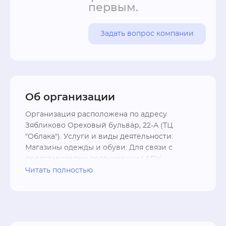
первым.
Задать вопрос компании
Об организации
Организация расположена по адресу 
Зябликово Ореховый бульвар, 22-А (ТЦ 
"Облака"). Услуги и виды деятельности: 
Магазины одежды и обуви. Для связи с 
представителем организации LADY 
GENTLEMAN CITY вы можете использовать 
Читать полностью
контакты - телефон +7 (495) 651-67-95; форму 
связи, перейдя на официальный сайт .