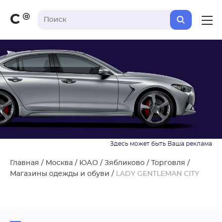
С
Главная
/
Москва
/
ЮАО
/
Зябликово
/
Торговля
/
Магазины одежды и обуви
/
LADY GENTLEMAN CITY