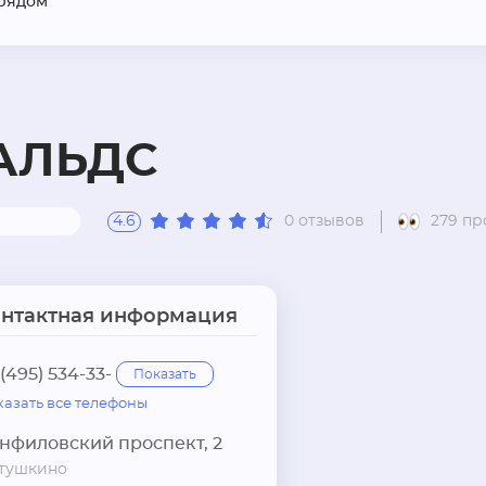
рядом
АЛЬДС
4.6
0 отзывов
279 п
онтактная информация
 (495) 534-33-
Показать
казать все телефоны
нфиловский проспект, 2
тушкино