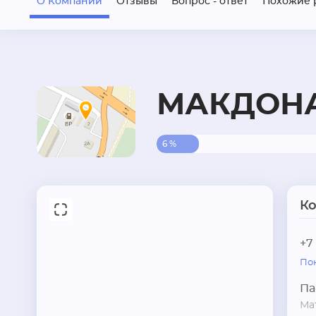
О Компании
Отзывы
Вопрос - ответ
Похожие 
МАКДОН
6 %
К
+7
По
Па
Ма