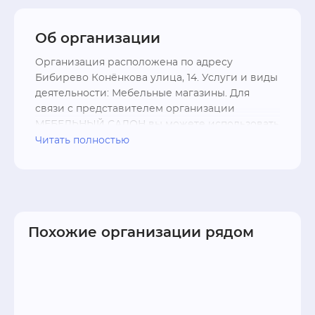
Об организации
Организация расположена по адресу 
Бибирево Конёнкова улица, 14. Услуги и виды 
деятельности: Мебельные магазины. Для 
связи с представителем организации 
МЕБЕЛЬНЫЙ САЛОН вы можете использовать 
контакты - телефон +7 (495) 862-90-25; форму 
Читать полностью
связи, перейдя на официальный сайт .
Похожие организации рядом