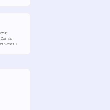
ти: 
Car вы 
rn-car.ru.