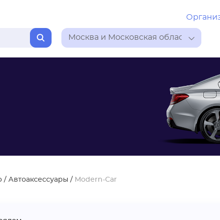
Органи
Москва и Московская область
о
/
Автоаксессуары
/
Modern-Car