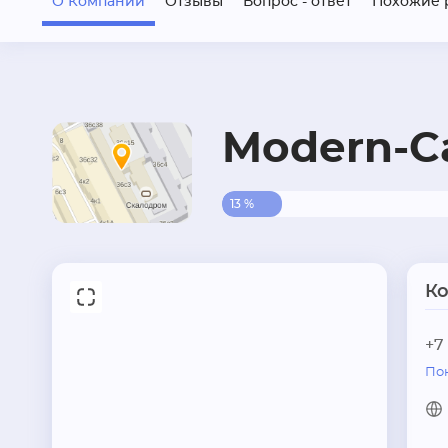
О Компании
Отзывы
Вопрос - ответ
Похожие 
Modern-C
13 %
К
+7
По