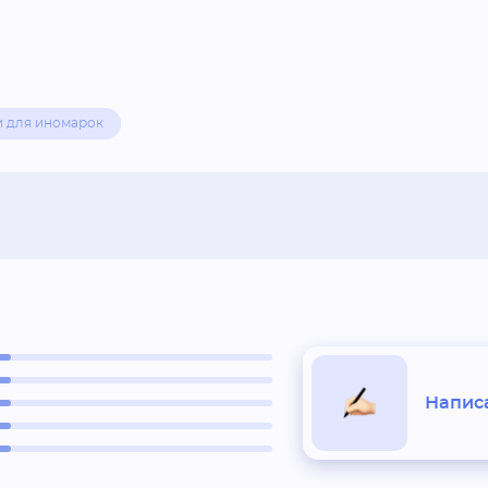
и для иномарок
Написа