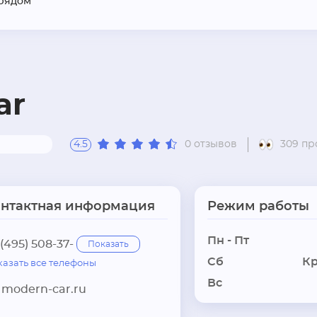
рядом
ar
4.5
0 отзывов
309 пр
онтактная информация
Режим работы
Пн - Пт
 (495) 508-37-
Показать
Сб
Кр
казать все телефоны
Вс
modern-car.ru