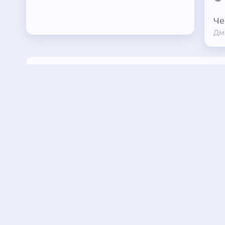
Че
Дм
Написать отзыв
PDF карточка
Распечатать
Сферы деятельности
Администрация, власть
Городские военкоматы