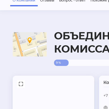
О Компании
Отзывы
Вопрос - ответ
Похожие 
ОБЪЕДИ
КОМИСС
9 %
К
+7