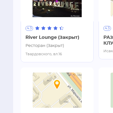
4.3
4.3
River Lounge (Закрыт)
РА
КЛ
Ресторан (Закрыт)
Исак
Твардовского, вл.16