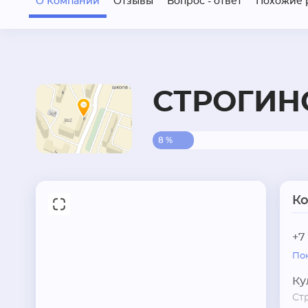
О Компании
Отзывы
Вопрос - ответ
Похожие 
СТРОГИН
8 %
К
+7
По
Ку
Ст