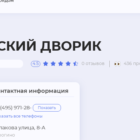
рядом
СКИЙ ДВОРИК
4.5
0 отзывов
436 пр
онтактная информация
 (495) 971-28-
Показать
казать все телефоны
лакова улица, 8-А
рогино