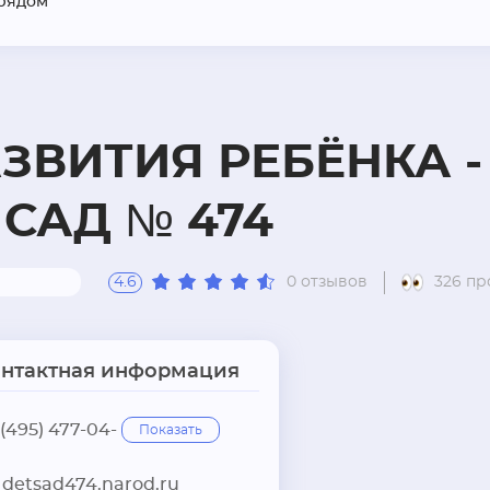
рядом
ЗВИТИЯ РЕБЁНКА -
САД № 474
4.6
0 отзывов
326 п
онтактная информация
 (495) 477-04-
Показать
detsad474.narod.ru