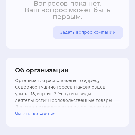
Вопросов пока нет.
Ваш вопрос может быть
первым.
Задать вопрос компании
Об организации
Организация расположена по адресу 
Северное Тушино Героев Панфиловцев 
улица, 18, корпус 2. Услуги и виды 
деятельности: Продовольственные товары. 
Для связи с представителем организации 
УТКОНОС вы можете использовать контакты - 
Читать полностью
телефон +7 (495) 777-54-44; форму связи, 
перейдя на официальный сайт utkonos.ru.