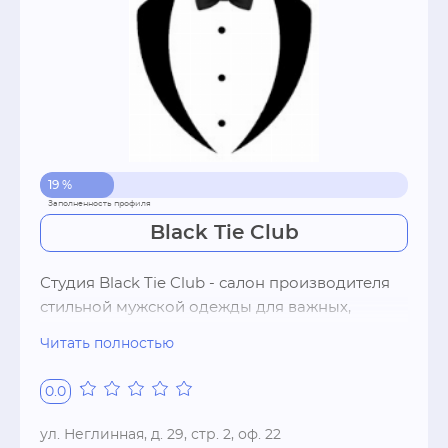
19 %
Black Tie Club
Студия Black Tie Club - салон производителя 
стильной мужской одежды для важных,  
официальных и торжественных случаем.  В 
Читать полностью
нашем ассортименте вы найдете:

0.0
- черные смокинги для дресс кода Black Tie

- свадебные костюмы и смокинги

ул. Неглинная, д. 29, стр. 2, оф. 22