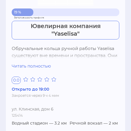
19 %
Ювелирная компания
"Yaselisa"
Обручальные кольца ручной работы Yaselisa 
существуют вне времени и пространства. Они 
рождаются с любовью и во имя любви, а 
Читать полностью
главное сопровождают Вас всю жизнь и 
бережно хранят каждый незабываемый 
0.0
момент безграничного счастья.  

Открыто до 19:00
Закроется через 9 ч 4 мин
 Основная цель нашей деятельности — 
создание уникальных украшений 
ул. Клинская, дом 6
безупречного качества. С течением времени 
125414
эта цель стала основой нашей философии. В 
Водный стадион
— 3.2 км
Речной вокзал
— 2 км
сотворении обручальных колец и ювелирных 