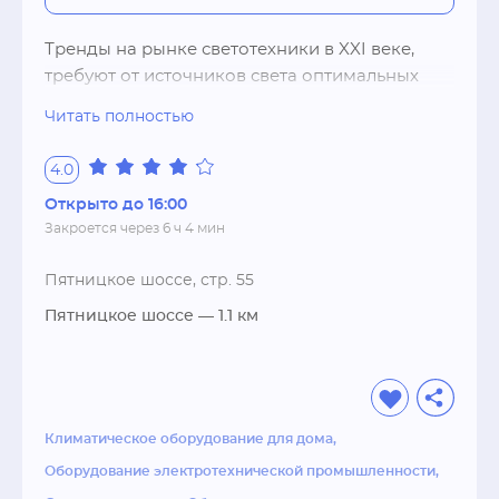
Тренды на рынке светотехники в XXI веке, 
требуют от источников света оптимальных 
характеристик по части яркости, надежности, 
Читать полностью
безопасности и экономической 
целесообразности. На данный момент этим 
4.0
критериям полностью соответствует лишь 
Открыто до 16:00
светодиодное оборудование. 
Закроется через 6 ч 4 мин
Инновационность светодиодного освещения 
делает его лидером продаж на рынке. Мы 
Пятницкое шоссе, стр. 55
стремимся соответствовать стандартам 
будущего.Интернет-магазин "LEDPremium" 
Пятницкое шоссе
— 1.1 км
возник в 2010 году и в настоящий момент 
является крупным поставщиком 
светодиодной продукции. За время 
существования компания завоевала 
Климатическое оборудование для дома
репутацию надежного и серьезного партнера. 
Оборудование электротехнической промышленности
Основное направление деятельности – 