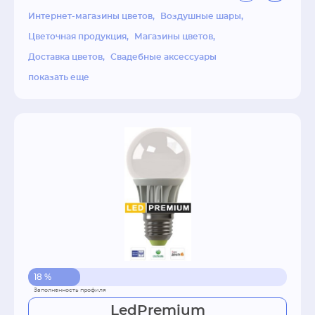
Ведь самое главное для нас — оправдать 
Интернет-магазины цветов
Воздушные шары
ваши ожидания.

Цветочная продукция
Магазины цветов
Доставка цветов
Свадебные аксессуары
показать еще
С любовью и заботой,

Коллектив ювелирного дома «Yaselisa»
18 %
LedPremium