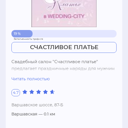
19 %
СЧАСТЛИВОЕ ПЛАТЬЕ
Свадебный салон "Счастливое платье" 
предлагает праздничные наряды для мужчин 
и для женщин. Осуществляет оптовые 
Читать полностью
поставки мужских свадебных костюмов, 
свадебных платьев. В широком ассортименте 
4.7
представлены свадебные и вечерние платья 
от недорогих до эксклюзивных. Свадебная 
Варшавское шоссе, 87-Б
обувь. Свадебные аксессуары. Наши 
Варшавская
— 0.1 км
популярные марки: Sherri Hill (Америка) – 
вечерние молодежные платья.San Patrick 