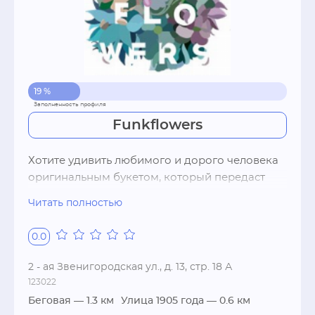
19 %
Funkflowers
Хотите удивить любимого и дорого человека 
оригинальным букетом, который передаст 
ваши самые теплые и нежные чувства? 
Читать полностью
Обращайтесь к команде цветочной 
мастерской Funk Flowers, приносящей 
0.0
радость людям.

2 - ая Звенигородская ул., д. 13, стр. 18 А
Флористы собирают букеты с особым 
123022
настроением под названием фанк. Это 
Беговая
— 1.3 км
Улица 1905 года
— 0.6 км
состояние легкого сумасшествия и львиной 