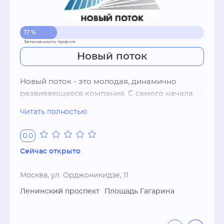
17 %
Новый поток
Новый поток - это молодая, динамично 
развивающаяся компания. С самого начала 
развития мы сделали приоритетом своей 
Читать полностью
деятельности максимально возможное 
удовлетворение потребностей клиентов.

0.0
Сейчас открыто
Проанализировав рынок услуг Аутстаффинга 
и Аутсорсинга, мы приняли решение на своем 
Москва, ул. Орджоникидзе, 11
примере показать максимально возможные 
плюсы работы по данным направлениям. 
Ленинский проспект
Площадь Гагарина
Постоянными клиентами компании Новый 
Поток являются крупные частные и 