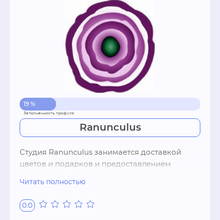
 дополнительную скидку 10% 

Торты на заказ, торт на заказ, капкейк, 
капкейки, cendy bar, кенди бар, свадебные 
торты, детские торты, каравай на свадьбу, 
каравай, торт, торты, кондитер, кондитер на 
свадьбу, торт
19 %
Ranunculus
Студия Ranunculus занимается доставкой 
цветов и подарков и предоставлением 
профессиональных флористических услуг. 
Читать полностью
Профессиональные флористы студии 
создадуют цветочные композиции любой 
0.0
сложности, учтя все пожелания и 