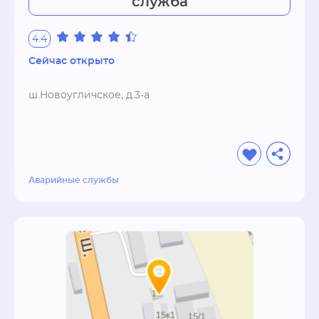
служба
4.4
Сейчас открыто
ш.Новоугличское, д.3-а
Аварийные службы