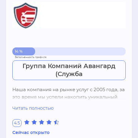
14 %
Группа Компаний Авангард
(Служба
Наша компания на рынке услуг с 2005 года, за 
это время мы успели накопить уникальный 
опыт и завоевать доверие клиентов. Наша 
Читать полностью
компания сэкономит ваше время и оградит от 
рутинных процедур, предоставив при этом 
4.5
полную и достоверную информацию тогда, 
Сейчас открыто
когда вам это понадобится: мы работаем в 