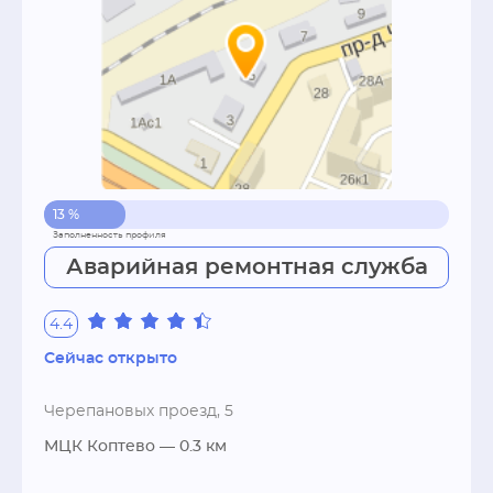
сэкономить на ремонте что не только 
выгодно, но и приятно. Постоянные акции не 
оставят равнодушным! Около 7500 клиентов 
уже оценили качество предоставляемых нами 
услуг и возвращаются снова. 

Звоните сейчас!
13 %
Аварийная ремонтная служба
4.4
Сейчас открыто
Черепановых проезд, 5
МЦК Коптево
— 0.3 км