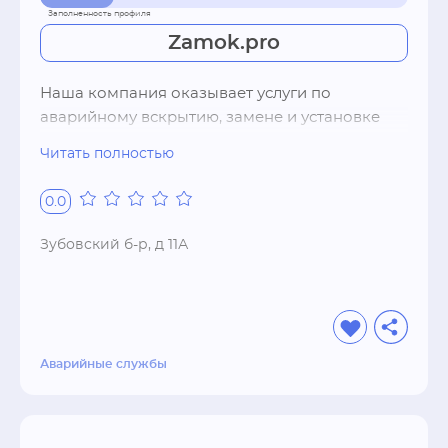
Zamok.pro
Наша компания оказывает услуги по 
аварийному вскрытию, замене и установке 
дверных замков всех типов и моделей. Также 
Читать полностью
оказываем услуги по вскрытию, замене и 
установке замков автомобилей, сейфов, 
0.0
услуги по ремонту дверей
Зубовский б-р, д 11А
Аварийные службы