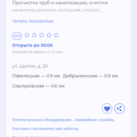
Прочистка труб и канализации, очистка 
автозамков и сейфа.
канализационных колодцев, илосос, 
каналопромывочная машина, 
Читать полностью
гидродинамическая промывка труб и 
канализации
0.0
Открыто до 00:00
Закроется через 4 ч 41 мин
ул. Щипок, д. 20
Павелецкая
— 0.9 км
Добрынинская
— 0.9 км
Серпуховская
— 0.6 км
Коммунальное оборудование
Аварийные службы
Бытовые сантехнические работы