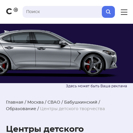
С
Главная
/
Москва
/
СВАО
/
Бабушкинский
/
Образование
/
Центры детского творчества
Центры детского