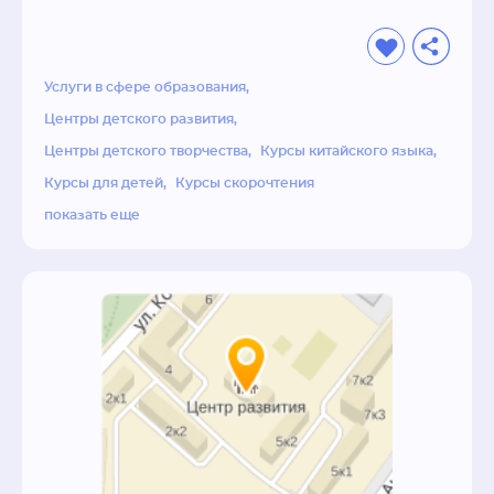
- Квалифицированный персонал.

- Наши методики успешно используются 
более чем в 55 странах мира.

- Поддержка выпускников после окончания 
Услуги в сфере образования
курсов.

Центры детского развития
- Собственные онлайн-тренажеры по 
Центры детского творчества
Курсы китайского языка
ментальной арифметике и скорочтению.
Курсы для детей
Курсы скорочтения
показать еще