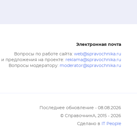
нология 
орм 
ождение 
питание. 
? Ведь 
Электронная почта
важные 
Вопросы по работе сайта:
web@spravochnika.ru
ого 
 и предложения на проекте:
reklama@spravochnika.ru
ный 
Вопросы модератору:
moderator@spravochnika.ru
все это 
х 
ереотипы 
меню, 
в в зоне 
Последнее обновление - 08.08.2026
лия 
© СправочникА, 2015 - 2026
о 
Сделано в
IT People
урным 
го 