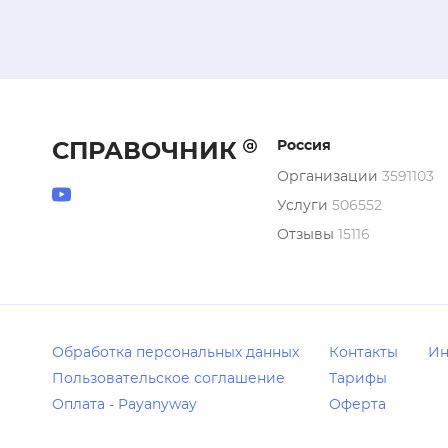
эпидемиоло
приготовле
сотрудника
медицинско
Сердце люб
отношения 
Россия
СПРАВОЧНИК
именно за 
Организации
3591103
переговоры
результата
Услуги
506552
"шведский"
Отзывы
15116
стало норм
встречах;О
столовых с
качество б
отдыха. Мы
Обработка персональных данных
Контакты
Ин
удовольств
Пользовательское соглашение
Тарифы
вкусов, со
Оплата - Payanyway
Оферта
сервировки
развитием 