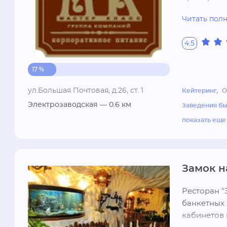
сформиров
Читать пол
высококвал
сегодняшни
4.5
полного ци
"МАСТЕР КЛ
17 %
индустриал
За время ф
ул.Большая Почтовая, д.26, ст. 1
Кейтеринг
О
партнерами
Электрозаводская
— 0.6 км
Заведения бы
собственны
направлени
показать еще
изделий;- 
складское 
позволяют 
Замок н
соблюдении
сеть. К чи
Ресторан "
отнести ра
банкетных 
несколько 
кабинетов н
применения