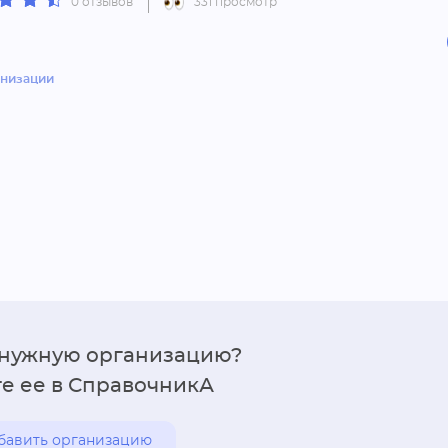
0 отзывов
331 просмотр
анизации
 нужную организацию?
е ее в СправочникА
бавить организацию