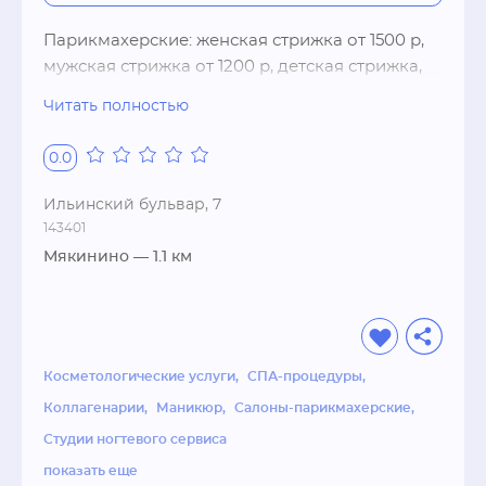
Парикмахерские: женская стрижка от 1500 р, 
мужская стрижка от 1200 р, детская стрижка, 
наращивание волос, плетение кос, свадебные 
Читать полностью
прическиКосметические услуги: 
инъекционные процедуры, лазерная 
0.0
косметология, татуаж, эпиляцияНогтевые 
студии: аппаратный маникюр, дизайн ногтей, 
Ильинский бульвар, 7
гель-лак, гель, акрил, парафиновые ванночки, 
143401
педикюр, мужской маникюрSPA-процедуры: 
Мякинино
— 1.1 км
spa для женщин, spa для мужчин, spa для 
беременных, обертывания, стоунтерапияwi-
fiСпособы оплаты: расчет по картам, 
наличный расчет
Косметологические услуги
СПА-процедуры
Коллагенарии
Маникюр
Салоны-парикмахерские
Студии ногтевого сервиса
показать еще