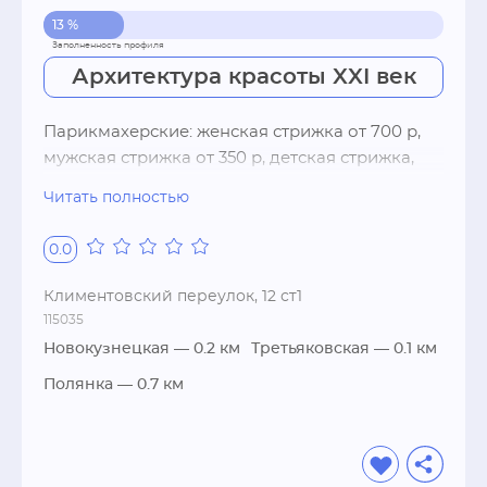
13 %
Архитектура красоты XXI век
Парикмахерские: женская стрижка от 700 р, 
мужская стрижка от 350 р, детская стрижка, 
наращивание волос, плетение кос, свадебные 
Читать полностью
прическиКосметические услуги: 
инъекционные процедуры, 
0.0
эпиляцияНогтевые студии: аппаратный 
маникюр, дизайн ногтей, гель-лак, гель, акрил, 
Климентовский переулок, 12 ст1
парафиновые ванночки, педикюр, мужской 
115035
маникюрwi-fiСпособы оплаты: расчет по 
Новокузнецкая
— 0.2 км
Третьяковская
— 0.1 км
картам, наличный расчет
Полянка
— 0.7 км