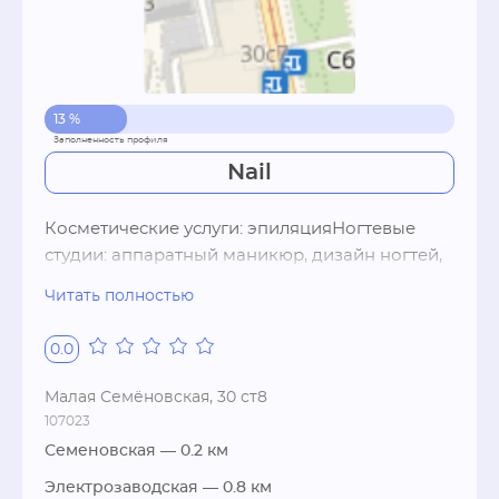
13 %
Nail
Косметические услуги: эпиляцияНогтевые 
студии: аппаратный маникюр, дизайн ногтей, 
гель-лак, гель, акрил, парафиновые ванночки, 
Читать полностью
педикюр, мужской маникюрСолярий: минута 
от 15 р, вертикальный солярий, 
0.0
турбосолярийwi-fiСпособы оплаты: расчет по 
картам, наличный расчет
Малая Семёновская, 30 ст8
107023
Семеновская
— 0.2 км
Электрозаводская
— 0.8 км