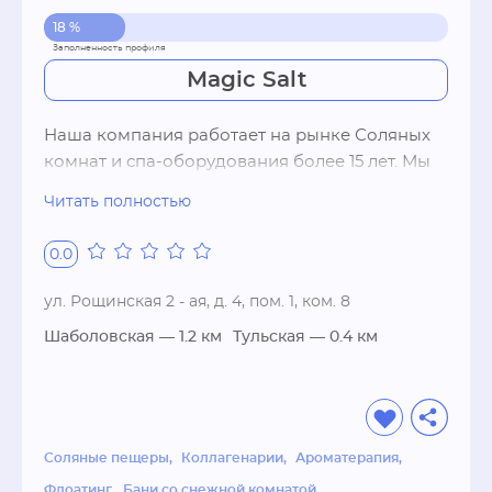
18 %
Magic Salt
Наша компания работает на рынке Соляных 
комнат и спа-оборудования более 15 лет. Мы 
находимся в постоянном контакте с 
Читать полностью
ведущими исследовательскими 
медицинскими институтами и 
0.0
производителями оздоровительного 
оборудования. Это позволяет нам создавать и 
ул. Рощинская 2 - ая, д. 4, пом. 1, ком. 8
постоянно совершенствовать не только 
Шаболовская
— 1.2 км
Тульская
— 0.4 км
«Соляные пещеры», но и другие 
оздоровительные комплексы, в частности: 
«Безопасное солнце и Коллагенарий», 
«Хамамы и Бани», «Снежная комната», 
«Ароматерапия» и другие. Самую 
Соляные пещеры
Коллагенарии
Ароматерапия
исчерпывающую информацию обо всех 
Флоатинг
Бани со снежной комнатой