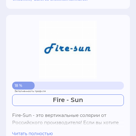
новинках оздоровительного оборудования 
вы найдете на нашем сайте.

Особенность наших технологий заключается в 
том, что все они разработаны в соавторстве с 
природой: мы используем полезные идеи 
естественной среды, нивелируем ее 
отдельные негативные факторы и доводим до 
совершенства, оформляя оздоровительный 
комплекс в индивидуальный дизайнерский 
проект. Для любителей минимализма мы 
18 %
можем предложить готовые проекты соляных 
комнат «под ключ».

Fire - Sun
Fire-Sun - это вертикальные солярии от 
Мы можем создать для вас то, что необходимо 
Российского производителя! Если вы хотите 
именно вам.

стать обладателем собственного солярия для 
Читать полностью