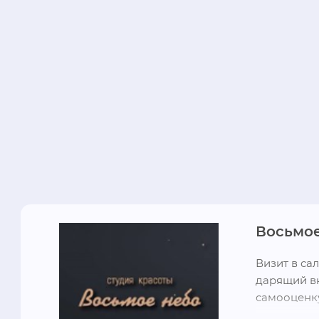
Восьмое
Визит в сал
дарящий в
самооценку
наслаждени