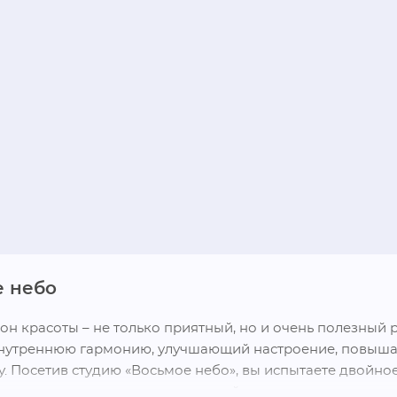
 небо
он красоты – не только приятный, но и очень полезный ри
нутреннюю гармонию, улучшающий настроение, повыш
. Посетив студию «Восьмое небо», вы испытаете двойное
е и получите заряд ярких эмоций.
