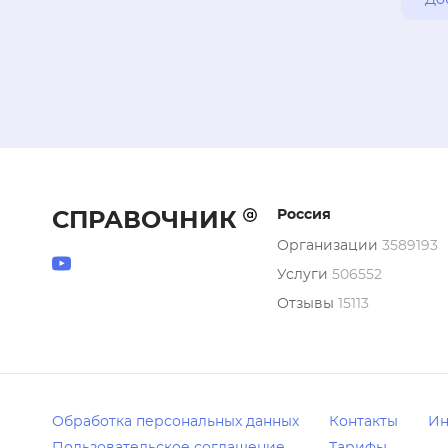
До
здоровое с
лифтингово
уходы, пили
доступная 
по телефону
Приходите 
небе» от у
Россия
СПРАВОЧНИК
Организации
3589193
Услуги
506552
Отзывы
15113
Обработка персональных данных
Контакты
Ин