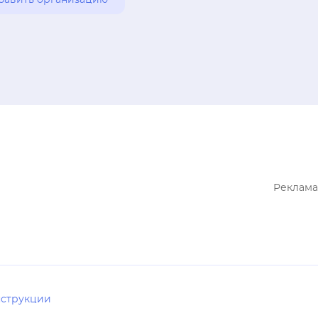
бавить организацию
ияние, косметологи проведут сеанс

й микротоковой программы для лица, чистки, комплекс
нги. Вас порадует не только высокий уровень сервиса, но
ценовая политика, а также регулярные акции, о которых у
.

в студию на улице Александры Монаховой и будьте на «
довольствия!
Реклама
струкции